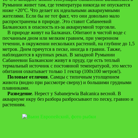
Румынии живет там, где температура никогда не опускается
ниже +20°C. Что делает их идеальными аквариумными
жителями. Если бы не тот факт, что они довольно мало
распространены в природе. Это ставит Сабанеевий
Балканских в опасность из-за аквариумной торговли.
В природе живут на Балканах. Обитают в чистой воде с
песчанным дном или мелким гравием, при умеренном
течении, в окружении нескольких растений, на глубине до 1,5
метров. Днем прячутся в песке, иногда в гравии. Также,
наблюдаются в крупных реках. В западной Румынии
Сабанеевии Балканские живут в пруду, где есть теплый
термальный источник с постоянной температурой, это место
обитания охватывает только 1 гектар (100х100 метров!).
Половые отличия
. Самцы с типичным утолщением
живота (видно при рассмотре сверху) и большими грудными
плавниками.
Разведение
. Нерест у Sabanejewia Balcanica весной. В
аквариуме икру без разбора разбросывают по песку, гравию и
растениям.