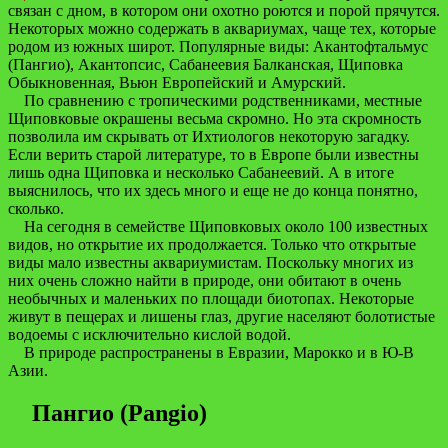
связан с дном, в котором они охотно роются и порой прячутся.
Некоторых можно содержать в аквариумах, чаще тех, которые
родом из южных широт. Популярные виды: Акантофтальмус
(Пангио), Акантопсис, Сабанеевия Балканская, Щиповка
Обыкновенная, Вьюн Европейский и Амурский.
По сравнению с тропическими родственниками, местные
Щиповковые окрашены весьма скромно. Но эта скромность
позволила им скрывать от Ихтиологов некоторую загадку.
Если верить старой литературе, то в Европе были известны
лишь одна Щиповка и несколько Сабанеевий. А в итоге
выяснилось, что их здесь много и еще не до конца понятно,
сколько.
На сегодня в семействе Щиповковых около 100 известных
видов, но открытие их продолжается. Только что открытые
виды мало известны аквариумистам. Поскольку многих из
них очень сложно найти в природе, они обитают в очень
необычных и маленьких по площади биотопах. Некоторые
живут в пещерах и лишены глаз, другие населяют болотистые
водоемы с исключительно кислой водой.
В природе распространены в Евразии, Марокко и в Ю-В
Азии.
Пангио (Pangio)