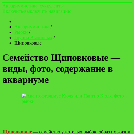
Аквариумистика, суккуленты
Включить/выключить навигацию
Аквариумистика
/
Рыбки
/
Группа Вьюновых
/
Щиповковые
Семейство Щиповковые —
виды, фото, содержание в
аквариуме
Щиповковые
— семейство узкотелых рыбок, образ их жизни