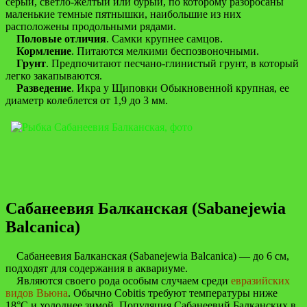
серый, светло-желтый или бурый, по которому разбросаны
маленькие темные пятнышки, наибольшие из них
расположены продольными рядами.
Половые отличия
. Самки крупнее самцов.
Кормление
. Питаются мелкими беспозвоночными.
Грунт
. Предпочитают песчано-глинистый грунт, в который
легко закапываются.
Разведение
. Икра у Щиповки Обыкновенной крупная, ее
диаметр колеблется от 1,9 до 3 мм.
Сабанеевия Балканская (Sabanejewia
Balcanica)
Сабанеевия Балканская (Sabanejewia Balcanica) — до 6 см,
подходят для содержания в аквариуме.
Являются своего рода особым случаем среди
евразийских
видов Вьюна
. Обычно Cobitis требуют температуры ниже
18°C и холоднее зимой. Популяция Сабанеевий Балканских в