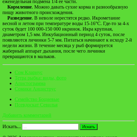
еженедельная подмена 1/4 ее части.
Кормление
. Можно давать сухие корма и разнообразную
пищу животного происхождения.
Разведение
. В неволе нерестятся редко. Икрометание
весной и летом при температуре воды 15-16°С. Где-то за 4-х
суток будет 100 000-150 000 икринок. Икра крупная,
диаметром 1,5 мм. Инкубационный период 4 суток, после
появляются личинки 5-7 мм. Питаться начинают к исходу 2-й
недели жизни. В течение месяца у рыб формируется
жаберный аппарат дыхания, после чего личинки
превращаются в мальков.
Сом Клариус
Тетра рыбка: виды, фото
Апистограмма
Сомики Анциструс
Семейство Боциевые
Псевдоскат Севилья
Добавить комментарий
Искать...
Искать