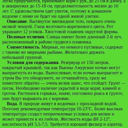
легко приручаются, принимают корм с рук, до 25 см в длину, а
в аквариумах до 15-18 см, продолжительность жизни до 10
лет. С удовольствием едят улиток, поэтому в домашнем
водоеме с ними не будет ни одной живой улитки.
Описание
. Вытянутое змеевидное тело, покрыто очень
мелкой чешуей. Глаза желтовато-коричневого цвета. Рот
украшают 12 усиков. Хвостовой плавник округлой формы.
Половые отличия
. Самцы имеют более длинный 2-й луч,
расположенный в районе грудного плавника.
Совместимость
. Мирные, но немного пугливые, содержат
с такими же мирными рыбами. Желательно держать
небольшой группой.
Условия для содержания
. Резервуар от 150 литров,
накрытый крышкой, так как Вьюны Амурские ночью могут
выпрыгнуть из воды. Выносливые, если ночью выпрыгнет и
утром Вы это обнаружите, не отчаивайтесь, сразу же
поместите обратно — очень велик шанс, что отойдет. Грунт —
песок. Необходимо наличие укрытий в виде коряг, камней и
гротов. Растения в горшках, иначе, постоянно роясь в грунте,
они будут вырывать их с корнями.
Вода
. В природе живут в водоемах с прохладной водой.
Поэтому рекомендуемая температура 10-23°C. Более высокая
температура создаст неприемлемые условия для жизни и
может привести к их гибели. Жесткость воды dH 2-12°,
кислотность pH 5,5-7,5. Требуется хороший фильтр и аэратор,