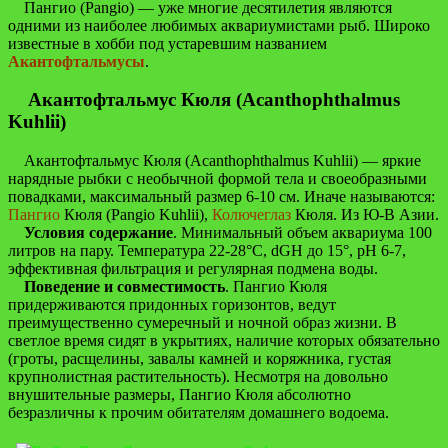
Пангио (Pangio) — уже многие десятилетия являются
одними из наиболее любимых аквариумистами рыб. Широко
известные в хобби под устаревшим названием
Акантофтальмусы
.
Акантофтальмус Кюля (Acanthophthalmus
Kuhlii)
Акантофтальмус Кюля (Acanthophthalmus Kuhlii) — яркие
нарядные рыбки с необычной формой тела и своеобразными
повадками, максимальный размер 6-10 см. Иначе называются:
Пангио
Кюля (Pangio Kuhlii),
Колючеглаз
Кюля. Из Ю-В Азии.
Условия содержание
. Минимальный объем аквариума 100
литров на пару. Температура 22-28°С, dGH до 15°, рН 6-7,
эффективная фильтрация и регулярная подмена воды.
Поведение и совместимость
. Пангио Кюля
придерживаются придонных горизонтов, ведут
преимущественно сумеречный и ночной образ жизни. В
светлое время сидят в укрытиях, наличие которых обязательно
(гроты, расщелины, завалы камней и коряжника, густая
крупнолистная растительность). Несмотря на довольно
внушительные размеры, Пангио Кюля абсолютно
безразличны к прочим обитателям домашнего водоема.