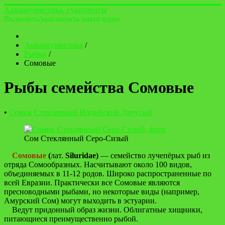
Аквариумистика, суккуленты
Включить/выключить навигацию
Аквариумистика
/
Рыбки
/
Сомовые
Рыбы семейства Сомовые
•
Сомик Стеклянный Индийский Двуусый
Сом Стеклянный Серо-Сизый
Сомовые
(
лат.
Siluridae)
— семейство лучепёрых рыб из
отряда Сомообразных. Насчитывают около 100 видов,
объединяемых в 11-12 родов. Широко распространенные по
всей Евразии. Практически все Сомовые являются
пресноводными рыбами, но некоторые виды (например,
Амурский Сом) могут выходить в эстуарии.
Ведут придонный образ жизни. Облигатные хищники,
питающиеся преимущественно рыбой.