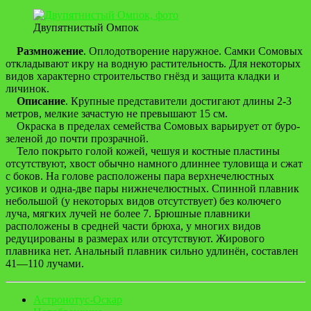
Двупятнистый Омпок
Размножение
. Оплодотворение наружное. Самки Сомовых
откладывают икру на водную растительность. Для некоторых
видов характерно строительство гнёзд и защита кладки и
личинок.
Описание
. Крупные представители достигают длины 2-3
метров, мелкие зачастую не превышают 15 см.
Окраска в пределах семейства Сомовых варьирует от буро-
зеленой до почти прозрачной.
Тело покрыто голой кожей, чешуя и костные пластины
отсутствуют, хвост обычно намного длиннее туловища и сжат
с боков. На голове расположены пара верхнечелюстных
усиков и одна-две пары нижнечелюстных. Спинной плавник
небольшой (у некоторых видов отсутствует) без колючего
луча, мягких лучей не более 7. Брюшные плавники
расположены в средней части брюха, у многих видов
редуцированы в размерах или отсутствуют. Жирового
плавника нет. Анальный плавник сильно удлинён, составлен
41—110 лучами.
Астронотус-Оскар