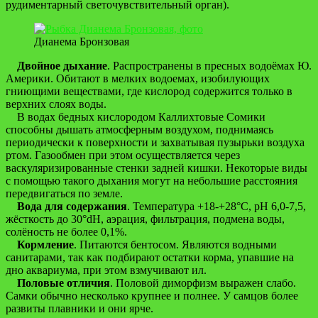
рудиментарный светочувствительный орган).
Дианема Бронзовая
Двойное дыхание
. Распространены в пресных водоёмах Ю.
Америки. Обитают в мелких водоемах, изобилующих
гниющими веществами, где кислород содержится только в
верхних слоях воды.
В водах бедных кислородом Каллихтовые Сомики
способны дышать атмосферным воздухом, поднимаясь
периодически к поверхности и захватывая пузырьки воздуха
ртом. Газообмен при этом осуществляется через
васкуляризированные стенки задней кишки. Некоторые виды
с помощью такого дыхания могут на небольшие расстояния
передвигаться по земле.
Вода для содержания
. Температура +18-+28°C, pH 6,0-7,5,
жёсткость до 30°dH, аэрация, фильтрация, подмена воды,
солёность не более 0,1%.
Кормление
. Питаются бентосом. Являются водными
санитарами, так как подбирают остатки корма, упавшие на
дно аквариума, при этом взмучивают ил.
Половые отличия
. Половой диморфизм выражен слабо.
Самки обычно несколько крупнее и полнее. У самцов более
развиты плавники и они ярче.