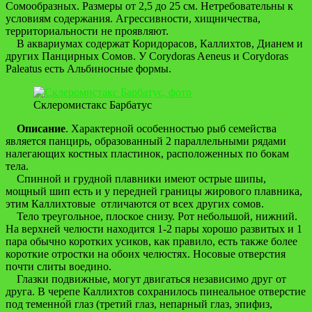
Сомообразных. Размеры от 2,5 до 25 см. Нетребовательны к
условиям содержания. Агрессивности, хищничества,
территориальности не проявляют.
В аквариумах содержат Коридорасов, Каллихтов, Дианем и
других Панцирных Сомов. У Corydoras Aeneus и Corydoras
Paleatus есть Альбиносные формы.
Склеромистакс Барбатус
Описание
. Характерной особенностью рыб семейства
является панцирь, образованный 2 параллельными рядами
налегающих костных пластинок, расположенных по бокам
тела.
Спинной и грудной плавники имеют острые шипы,
мощный шип есть и у передней границы жирового плавника,
этим Каллихтовые отличаются от всех других сомов.
Тело треугольное, плоское снизу. Рот небольшой, нижний.
На верхней челюсти находится 1-2 пары хорошо развитых и 1
пара обычно коротких усиков, как правило, есть также более
короткие отростки на обоих челюстях. Носовые отверстия
почти слиты воедино.
Глазки подвижные, могут двигаться независимо друг от
друга. В черепе Каллихтов сохранилось пинеальное отверстие
под теменно́й глаз (третий глаз, непарный глаз, эпифиз,