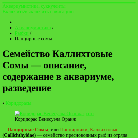
Аквариумистика, суккуленты
Включить/выключить навигацию
Аквариумистика
/
Рыбки
/
Панцирные сомы
Семейство Каллихтовые
Сомы — описание,
содержание в аквариуме,
разведение
•
Коридорасы
Коридорас Венесуэла Оранж
Панцирные Сомы
, или
Панцирники
,
Каллихтовые
(Callichthyidae)
— семейство пресноводных рыб из отряда