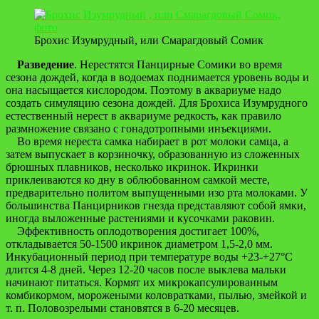
Брохис Изумрудный, или Смарагдовый Сомик
Разведение
. Нерестятся Панцирные Сомики во время
сезона дождей, когда в водоемах поднимается уровень воды и
она насыщается кислородом. Поэтому в аквариуме надо
создать симуляцию сезона дождей. Для Брохиса Изумрудного
естественный нерест в аквариуме редкость, как правило
размножение связано с гонадотропными инъекциями.
Во время нереста самка набирает в рот молоки самца, а
затем выпускает в корзиночку, образованную из сложенных
брюшных плавников, несколько икринок. Икринки
приклеиваются ко дну в облюбованном самкой месте,
предварительно политом выпущенными изо рта молоками. У
большинства Панцирников гнезда представляют собой ямки,
иногда выложенные растениями и кусочками раковин.
Эффективность оплодотворения достигает 100%,
откладывается 50-1500 икринок диаметром 1,5-2,0 мм.
Инкубационный период при температуре воды +23-+27°C
длится 4-8 дней. Через 12-20 часов после выклева мальки
начинают питаться. Кормят их микрокапсулированным
комбикормом, морожеными коловратками, пылью, змейкой и
т. п. Половозрелыми становятся в 6-20 месяцев.