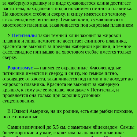
за жаберную крышку и в виде сужающегося клина достигает
части тела, находящейся под основанием спинного плавника.
На хвостовом стебле и сверху, и снизу имеется по темному
фасолевидному пятнышку. Темный клин, сужающийся от
хвостового плавника, заканчивается под жировым плавником.
У
Петителлы
такой темный клин заходит за жировой
плавник и лишь немного не достигает спинного плавника,
краснота не выходит за пределы жаберной крышки, а темное
фасолевидное пятнышко на хвостовом стебле имеется только
сверху.
Родостомус
— наименее окрашенные. Фасолевидные
пятнышки имеются и сверху, и снизу, но темное пятно,
отходящее от хвоста, заканчивается под ними и не доходит до
жирового плавника. Краснота не выходит за жаберную
крышку, к тому же ее меньше, чем даже у Петителлы, и
проявляется она только при хороших условиях
существования.
В Южной Америке, на их родине, есть еще рыбки похожие,
но не описанные.
Самки величиной до 5,5 см, с заметным яйцекладом. Самцы
более короткие и узкие, с крючком на анальном плавнике.