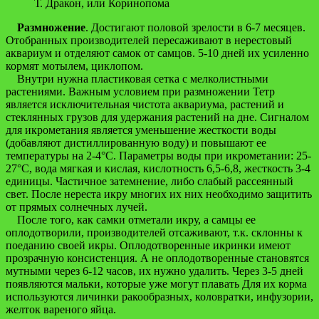
Т. Дракон, или Коринопома
Размножение
. Достигают половой зрелости в 6-7 месяцев.
Отобранных производителей пересаживают в нерестовый
аквариум и отделяют самок от самцов. 5-10 дней их усиленно
кормят мотылем, циклопом.
Внутри нужна пластиковая сетка с мелколистными
растениями. Важным условием при размножении Тетр
является исключительная чистота аквариума, растений и
стеклянных грузов для удержания растений на дне. Сигналом
для икрометания является уменьшение жесткости воды
(добавляют дистиллированную воду) и повышают ее
температуры на 2-4°С. Параметры воды при икрометании: 25-
27°С, вода мягкая и кислая, кислотность 6,5-6,8, жесткость 3-4
единицы. Частичное затемнение, либо слабый рассеянный
свет. После нереста икру многих их них необходимо защитить
от прямых солнечных лучей.
После того, как самки отметали икру, а самцы ее
оплодотворили, производителей отсаживают, т.к. склонны к
поеданию своей икры. Оплодотворенные икринки имеют
прозрачную консистенция. А не оплодотворенные становятся
мутными через 6-12 часов, их нужно удалить. Через 3-5 дней
появляются мальки, которые уже могут плавать Для их корма
используются личинки ракообразных, коловратки, инфузории,
желток вареного яйца.