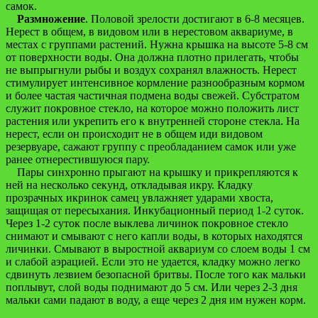
самок.
Размножение
. Половой зрелости достигают в 6-8 месяцев.
Нерест в общем, в видовом или в нерестовом аквариуме, в
местах с группами растений. Нужна крышка на высоте 5-8 см
от поверхности воды. Она должна плотно прилегать, чтобы
не выпрыгнули рыбы и воздух сохранял влажность. Нерест
стимулирует интенсивное кормление разнообразным кормом
и более частая частичная подмена воды свежей. Субстратом
служит покровное стекло, на которое можно положить лист
растения или укрепить его к внутренней стороне стекла. На
нерест, если он происходит не в общем иди видовом
резервуаре, сажают группу с преобладанием самок или уже
ранее отнерестившуюся пару.
Пары синхронно прыгают на крышку и прикрепляются к
ней на несколько секунд, откладывая икру. Кладку
прозрачных икринок самец увлажняет ударами хвоста,
защищая от пересыхания. Инкубационный период 1-2 суток.
Через 1-2 суток после выклева личинок покровное стекло
снимают и смывают с него капли воды, в которых находятся
личинки. Смывают в выростной аквариум со слоем воды 1 см
и слабой аэрацией. Если это не удается, кладку можно легко
сдвинуть лезвием безопасной бритвы. После того как мальки
поплывут, слой воды поднимают до 5 см. Или через 2-3 дня
мальки сами падают в воду, а еще через 2 дня им нужен корм.