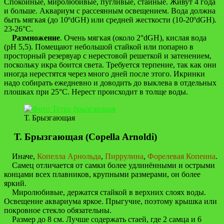
Спокойные, миролюбивые, пугливые, стайные. Живут 4 года
и больше. Аквариум с рассеянным освещением. Вода должна
быть мягкая (до 10ºdGH) или средней жесткости (10-20ºdGH).
23-26°С.
Размножение
. Очень мягкая (около 2°dGH), кислая вода
(рH 5,5). Помещают небольшой стайкой или попарно в
просторный резервуар с нерестовой решеткой и затенением,
поскольку икра боится света. Требуется терпение, так как они
иногда нерестятся через много дней после этого. Икринки
надо собирать ежедневно и доводить до выклева в отдельных
плошках при 25°C. Нерест происходит в толще воды.
Т. Брызгающая
Т. Брызгающая (Copella Arnoldi)
Иначе,
Копелла Арнольда
,
Пиррулина
,
Форелевая Копеина
.
Самец отличается от самки более удлинёнными и острыми
концами всех плавников, крупными размерами, он более
яркий.
Миролюбивые, держатся стайкой в верхних слоях воды.
Освещение аквариума яркое. Прыгучие, поэтому крышка или
покровное стекло обязательны.
Размер до 8 см. Лучше содержать стаей, где 2 самца и 6