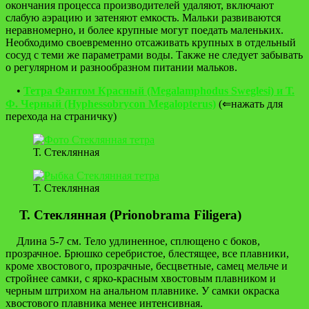
окончания процесса производителей удаляют, включают
слабую аэрацию и затеняют емкость. Мальки развиваются
неравномерно, и более крупные могут поедать маленьких.
Необходимо своевременно отсаживать крупных в отдельный
сосуд с теми же параметрами воды. Также не следует забывать
о регулярном и разнообразном питании мальков.
•
Тетра Фантом Красный (Megalamphodus Sweglesi) и Т.
Ф. Черный (Hyphessobrycon Megalopterus)
(⇐нажать для
перехода на страничку)
Т. Стеклянная
Т. Стеклянная
Т. Стеклянная (Prionobrama Filigera)
Длина 5-7 см. Тело удлиненное, сплющено с боков,
прозрачное. Брюшко серебристое, блестящее, все плавники,
кроме хвостового, прозрачные, бесцветные, самец мельче и
стройнее самки, с ярко-красным хвостовым плавником и
черным штрихом на анальном плавнике. У самки окраска
хвостового плавника менее интенсивная.