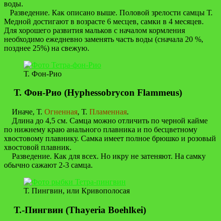
воды.
Разведение. Как описано выше. Половой зрелости самцы Т.
Медной достигают в возрасте 6 месцев, самки в 4 месяцев.
Для хорошего развития мальков с началом кормления
необходимо ежедневно заменять часть воды (сначала 20 %,
позднее 25%) на свежую.
Т. Фон-Рио
Т. Фон-Рио (Hyphessobrycon Flammeus)
Иначе, Т.
Огненная
, Т.
Пламенная
.
Длина до 4,5 см. Самца можно отличить по черной кайме
по нижнему краю анального плавника и по бесцветному
хвостовому плавнику. Самка имеет полное брюшко и розовый
хвостовой плавник.
Разведение. Как для всех. Но икру не затеняют. На самку
обычно сажают 2-3 самца.
Т. Пингвин, или Кривополосая
Т.-Пингвин (Thayeria Boehlkei)