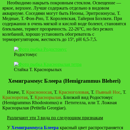
Необходимо накрыть покровным стеклом. Освещение —
яркое, верхнее. Лучше содержать отдельно в видовом
аквариуме. Соседями могут быть Неоны, Эритрозонусы, Т.
Медные, Т. Фон-Рио, Т. Королевская, Тайерия Боэлкеи. При
содержании в очень мягкой и кислой воде болеют, становятся
блеклыми, теряют прозрачность. 22-26°С, но без резких
колебаний, хорошо установить обогреватель с
терморегулятором, жесткость до 15º, рН 6,5-7,5.
Родостомус
Стайка Т. Краснорылых
Хемиграммус Блеера (Hemigrammus Bleheri)
Иначе, Т.
Красноносая
, Т.
Красноголовая
, Т.
Пьяный Нос
, Т.
Красноротая
, Т.
Краснорылая
. Близкий вид Родостомус
(Hemigrammus Rhodostomus) и Петителла, или Т. Ложная
Краснорылая (Petitella Georgiae).
Различают эти 3 вида по следующим признакам
У
Хемиграммуса Блеера
красный цвет распространяется