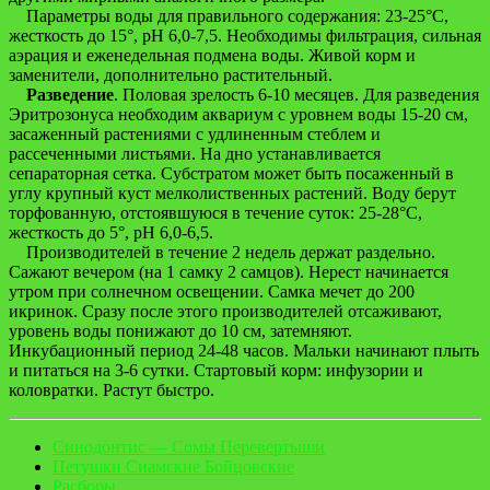
Параметры воды для правильного содержания: 23-25°С,
жесткость до 15°, рН 6,0-7,5. Необходимы фильтрация, сильная
аэрация и еженедельная подмена воды. Живой корм и
заменители, дополнительно растительный.
Разведение
. Половая зрелость 6-10 месяцев. Для разведения
Эритрозонуса необходим аквариум с уровнем воды 15-20 см,
засаженный растениями с удлиненным стеблем и
рассеченными листьями. На дно устанавливается
сепараторная сетка. Субстратом может быть посаженный в
углу крупный куст мелколиственных растений. Воду берут
торфованную, отстоявшуюся в течение суток: 25-28°С,
жесткость до 5°, рН 6,0-6,5.
Производителей в течение 2 недель держат раздельно.
Сажают вечером (на 1 самку 2 самцов). Нерест начинается
утром при солнечном освещении. Самка мечет до 200
икринок. Сразу после этого производителей отсаживают,
уровень воды понижают до 10 см, затемняют.
Инкубационный период 24-48 часов. Мальки начинают плыть
и питаться на 3-6 сутки. Стартовый корм: инфузории и
коловратки. Растут быстро.
Синодонтис — Сомы Перевертыши
Петушки Cиамские Бойцовские
Расборы