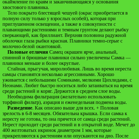
окаймление по краям и заканчивающаяся у основания
хвостового плавника.
Тело покрыто блестящей чешуей (окрас приобретается в
полную силу только у взрослых особей), которая при
приглушенном освещении, а также в совокупности с
плавающими растениями и темным грунтом делают рыбку
сверкающей, как бриллиант. Верхняя половина радужной
оболочки глаза рыбки красная. Плавники темно-серые с
молочно-белой окантовкой.
Половые отличия
Самец окрашен ярче, анальный,
спинной и брюшные плавники сильно увеличены Самка —
плавники меньше и более округлые.
Стайная, прыгучая, миролюбивая. Лишь во время нереста
самцы становятся несколько агрессивными. Хорошо
уживается с небольшими Сомиками, мелкими Цихлидами, с
Неонами. Любит быстро носиться либо затаиваться на время
среди растений и коряг. Держится в среднем слое воды.
Необходима фильтрация (желательно использовать
торфяной фильтр), аэрация и еженедельная подмена воды.
Разведение
. Как описано выше для всех. + Половая
зрелость в 6-8 месяцев. Обязательна крышка. Если самка к
нересту не готова, то она прячется от самца среди растений.
Нерест проходит среди растений и в открытой воде. Мечет до
400 желтоватых икринок диаметром 1 мм, которые
прикрепляются к растениям или опускаются на дно. После