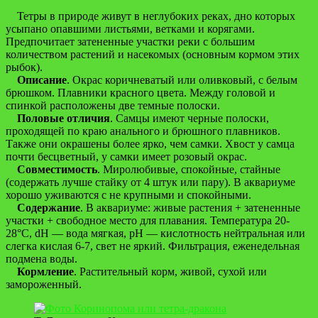
Тетры в природе живут в неглубоких реках, дно которых
усыпано опавшими листьями, ветками и корягами.
Предпочитает затененные участки реки с большим
количеством растений и насекомых (основным кормом этих
рыбок).
Описание
. Окрас коричневатый или оливковый, с белым
брюшком. Плавники красного цвета. Между головой и
спинкой расположены две темные полоски.
Половые отличия
. Самцы имеют черные полоски,
проходящей по краю анального и брюшного плавников.
Также они окрашены более ярко, чем самки. Хвост у самца
почти бесцветный, у самки имеет розовый окрас.
Совместимость
. Миролюбивые, спокойные, стайные
(содержать лучше стайку от 4 штук или пару). В аквариуме
хорошо уживаются с не крупными и спокойными.
Содержание
. В аквариуме: живые растения + затененные
участки + свободное место для плавания. Температура 20-
28°С, dH — вода мягкая, рН — кислотность нейтральная или
слегка кислая 6-7, свет не яркий. Фильтрация, еженедельная
подмена воды.
Кормление
. Растительный корм, живой, сухой или
замороженный.