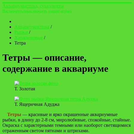
Аквариумистика, суккуленты
Включить/выключить навигацию
Аквариумистика
/
Рыбки
/
Харациновые
/
Тетра
Тетры — описание,
содержание в аквариуме
Т. Золотая
Т. Ящеричная Адуджа
Тетры
— красивые и ярко окрашенные аквариумные
рыбки, в длину до 2-8 см, миролюбивые, спокойные, стайные.
Окраска с характерными темными или наоборот светящимися
отраженным светом пятнами и штрихами.