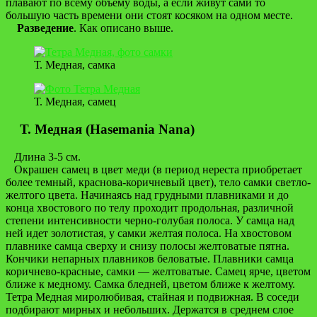
плавают по всему объёму воды, а если живут сами то
большую часть времени они стоят косяком на одном месте.
Разведение
. Как описано выше.
Т. Медная, самка
Т. Медная, самец
Т. Медная (Hasemania Nana)
Длина 3-5 см.
Окрашен самец в цвет меди (в период нереста приобретает
более темный, краснова-коричневый цвет), тело самки светло-
желтого цвета. Начинаясь над грудными плавниками и до
конца хвостового по телу проходит продольная, различной
степени интенсивности черно-голубая полоса. У самца над
ней идет золотистая, у самки желтая полоса. На хвостовом
плавнике самца сверху и снизу полосы желтоватые пятна.
Кончики непарных плавников беловатые. Плавники самца
коричнево-красные, самки — желтоватые. Самец ярче, цветом
ближе к медному. Самка бледней, цветом ближе к желтому.
Тетра Медная миролюбивая, стайная и подвижная. В соседи
подбирают мирных и небольших. Держатся в среднем слое