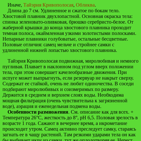
Иначе,
Тайэрия Кривополосая
,
Обликва
.
Длина до 7 см. Удлиненное и сжатое по бокам тело.
Хвостовой плавник двухлопастной. Основная окраска тела:
спинка зеленовато-оливковая, брюшко серебристо-белое. От
жаберной крышки до конца хвостового плавника проходит
темная полоса, окаймленная узкими золотистыми полосками.
Непарные плавники голубоватые, остальные бесцветные.
Половые отличия: самец мельче и стройнее самки с
удлиненной нижней лопастью хвостового плавника.
Тайэрия Кривополосая подвижная, миролюбивая и немного
пугливая. Плавает в наклонном под углом вверх положении
тела, при этом совершает качелеобразные движения. При
испуге может выпрыгнуть, если резервуар не накрыт сверху.
Содержат ее стайкой, очень не любит одиночества. В соседи
подбирают миролюбивых и соизмеримых по размеру.
Держится в среднем и верхнем слоях воды. Необходима
мощная фильтрация (очень чувствительна к загрязненной
воде), аэрация и еженедельная подмена воды.
Особенности размножения
. См. описание как для всех. +
Температура 26°С, жесткость до 8°, рН 6,5. Половая зрелость в
возрасте 1 года. Сажают в вечернее время, а икрометание
происходит утром. Самец активно преследует самку, стараясь
загнать ее в чащу растений. Там резкими ударами тела он как
бы выбивает икру из самки, тут же оплодотворяя ее. Нерест