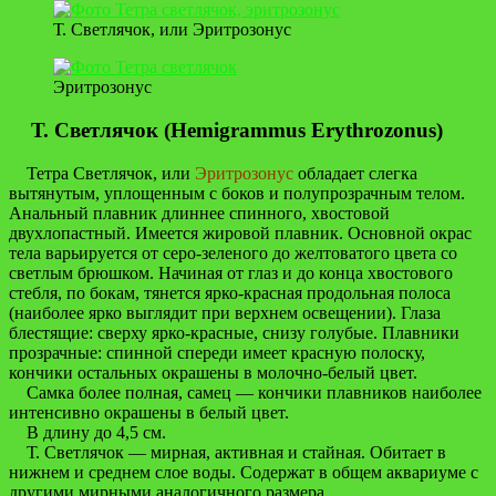
Т. Светлячок, или Эритрозонус
Эритрозонус
Т. Светлячок (Hemigrammus Erythrozonus)
Тетра Светлячок, или
Эритрозонус
обладает слегка
вытянутым, уплощенным с боков и полупрозрачным телом.
Анальный плавник длиннее спинного, хвостовой
двухлопастный. Имеется жировой плавник. Основной окрас
тела варьируется от серо-зеленого до желтоватого цвета со
светлым брюшком. Начиная от глаз и до конца хвостового
стебля, по бокам, тянется ярко-красная продольная полоса
(наиболее ярко выглядит при верхнем освещении). Глаза
блестящие: сверху ярко-красные, снизу голубые. Плавники
прозрачные: спинной спереди имеет красную полоску,
кончики остальных окрашены в молочно-белый цвет.
Самка более полная, самец — кончики плавников наиболее
интенсивно окрашены в белый цвет.
В длину до 4,5 см.
Т. Светлячок — мирная, активная и стайная. Обитает в
нижнем и среднем слое воды. Содержат в общем аквариуме с
другими мирными аналогичного размера.