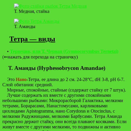
Т. Медная, стайка
Т. Аманды
Тетра — виды
•
Тернеция, или Т. Черная (Gymnocorymbus Ternetzi)
(⇐нажать для перехода на страничку)
Т. Аманды (Hyphessobrycon Amandae)
Это
Нано
-Тетра, ее длина до 2 см. 24-28°С, dH 3-8, pH 6-7.
Слой обитания: средний.
Мирные, спокойные, стайные (содержат стайку от 7 штук).
Лучше содержать их вместе с другими спокойными
небольшими рыбками: Микрорасборой Галактика, мелкими
тетрами, Борарасами, Нанастомусами, карликовыми
цихлидами Apistogramma, нано Corydoras и Otocinclus, с
мелкими Радужницами, мелкими Барбусами. Тетра Аманда
прекрасно держит стайку, они всегда плавают косяками. Если
живут вместе с другими мелкими, то подвижны и активно