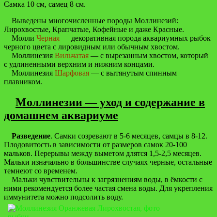
Самка 10 см, самец 8 см.
Выведены многочисленные породы Моллинезий:
Лирохвостые, Крапчатые, Кофейные и даже Красные.
Молли
Черная
— декоративная порода аквариумных рыбок
черного цвета с лировидным или обычным хвостом.
Моллинезия
Вильчатая
— с вырезанным хвостом, который
с удлиненными верхним и нижним концами.
Моллинезия
Шарфовая
— с вытянутым спинным
плавником.
Моллинезии — уход и содержание в
домашнем аквариуме
Разведение
. Самки созревают в 5-6 месяцев, самцы в 8-12.
Плодовитость в зависимости от размеров самок 20-100
мальков. Перерывы между выметом длятся 1,5-2,5 месяцев.
Мальки изначально в большинстве случаях черные, остальные
темнеют со временем.
Мальки чувствительны к загрязнениям воды, в ёмкости с
ними рекомендуется более частая смена воды. Для укрепления
иммунитета можно подсолить воду.