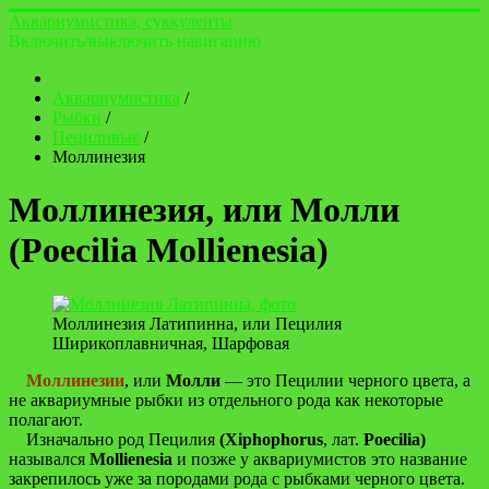
Аквариумистика, суккуленты
Включить/выключить навигацию
Аквариумистика
/
Рыбки
/
Пециливые
/
Моллинезия
Моллинезия, или Молли
(Poecilia Mollienesia)
Моллинезия Латипинна, или Пецилия
Ширикоплавничная, Шарфовая
Моллинезии
, или
Молли
— это Пецилии черного цвета, а
не аквариумные рыбки из отдельного рода как некоторые
полагают.
Изначально род Пецилия
(Xiphophorus
, лат.
Poecilia)
назывался
Mollienesia
и позже у аквариумистов это название
закрепилось уже за породами рода с рыбками черного цвета.