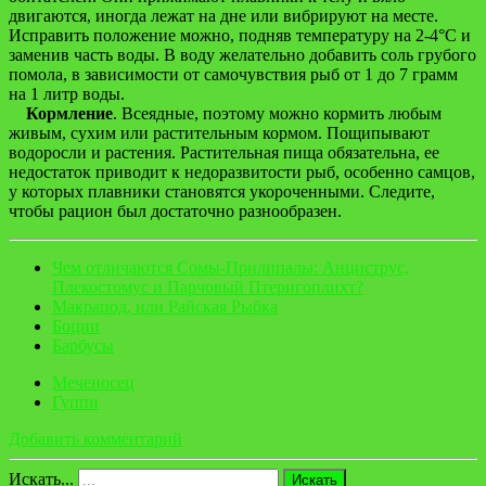
двигаются, иногда лежат на дне или вибрируют на месте.
Исправить положение можно, подняв температуру на 2-4°С и
заменив часть воды. В воду желательно добавить соль грубого
помола, в зависимости от самочувствия рыб от 1 до 7 грамм
на 1 литр воды.
Кормление
. Всеядные, поэтому можно кормить любым
живым, сухим или растительным кормом. Пощипывают
водоросли и растения. Растительная пища обязательна, ее
недостаток приводит к недоразвитости рыб, особенно самцов,
у которых плавники становятся укороченными. Следите,
чтобы рацион был достаточно разнообразен.
Чем отличаются Сомы-Прилипалы: Анциструс,
Плекостомус и Парчовый Птеригоплихт?
Макрапод, или Райская Рыбка
Боции
Барбусы
Меченосец
Гуппи
Добавить комментарий
Искать...
Искать