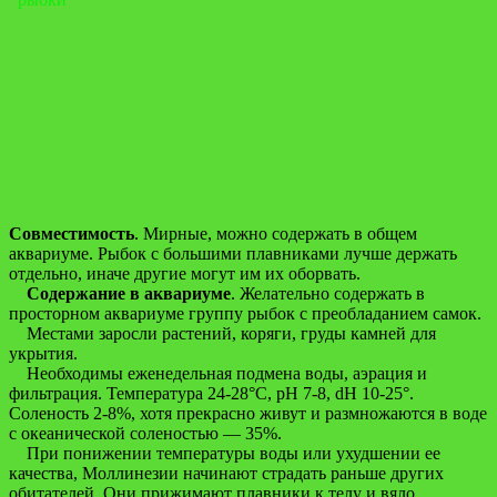
Совместимость
. Мирные, можно содержать в общем
аквариуме. Рыбок с большими плавниками лучше держать
отдельно, иначе другие могут им их оборвать.
Содержание в аквариуме
. Желательно содержать в
просторном аквариуме группу рыбок с преобладанием самок.
Местами заросли растений, коряги, груды камней для
укрытия.
Необходимы еженедельная подмена воды, аэрация и
фильтрация. Температура 24-28°С, рН 7-8, dH 10-25°.
Соленость 2-8%, хотя прекрасно живут и размножаются в воде
с океанической соленостью — 35%.
При понижении температуры воды или ухудшении ее
качества, Моллинезии начинают страдать раньше других
обитателей. Они прижимают плавники к телу и вяло