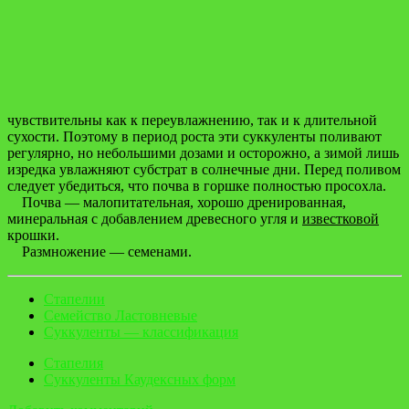
чувствительны как к переувлажнению, так и к длительной
сухости. Поэтому в период роста эти суккуленты поливают
регулярно, но небольшими дозами и осторожно, а зимой лишь
изредка увлажняют субстрат в солнечные дни. Перед поливом
следует убедиться, что почва в горшке полностью просохла.
Почва — малопитательная, хорошо дренированная,
минеральная с добавлением древесного угля и
известковой
крошки.
Размножение — семенами.
Стапелии
Семейство Ластовневые
Суккуленты — классификация
Стапелия
Суккуленты Каудексных форм