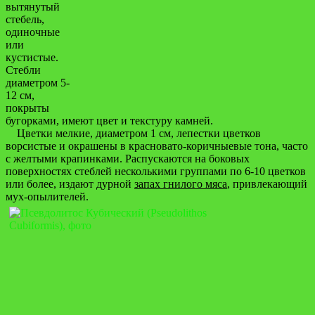
вытянутый
стебель,
одиночные
или
кустистые.
Стебли
диаметром 5-
12 см,
покрыты
бугорками, имеют цвет и текстуру камней.
Цветки мелкие, диаметром 1 см, лепестки цветков
ворсистые и окрашены в красновато-коричныевые тона, часто
с желтыми крапинками. Распускаются на боковых
поверхностях стеблей несколькими группами по 6-10 цветков
или более, издают дурной
запах гнилого мяса
, привлекающий
мух-опылителей.