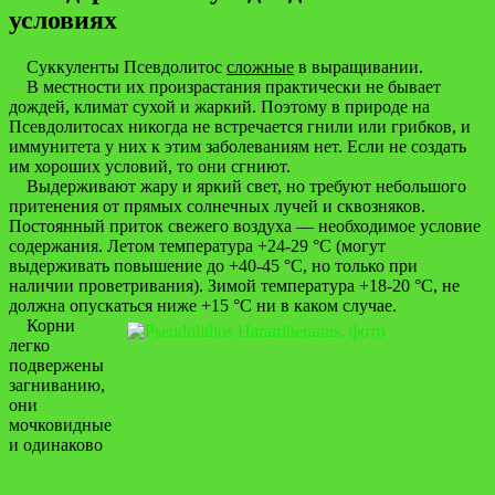
условиях
Суккуленты Псевдолитос
сложные
в выращивании.
В местности их произрастания практически не бывает
дождей, климат сухой и жаркий. Поэтому в природе на
Псевдолитосах никогда не встречается гнили или грибков, и
иммунитета у них к этим заболеваниям нет. Если не создать
им хороших условий, то они сгниют.
Выдерживают жару и яркий свет, но требуют небольшого
притенения от прямых солнечных лучей и сквозняков.
Постоянный приток свежего воздуха — необходимое условие
содержания. Летом температура +24-29 °С (могут
выдерживать повышение до +40-45 °С, но только при
наличии проветривания). Зимой температура +18-20 °С, не
должна опускаться ниже +15 °С ни в каком случае.
Корни
легко
подвержены
загниванию,
они
мочковидные
и одинаково