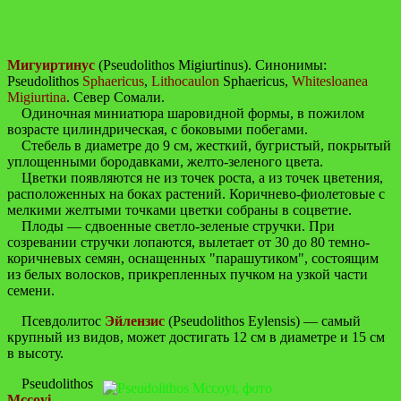
Мигуиртинус
(Pseudolithos Migiurtinus). Синонимы:
Pseudolithos
Sphaericus
,
Lithocaulon
Sphaericus,
Whitesloanea
Migiurtina
. Север Сомали.
Одиночная миниатюра шаровидной формы, в пожилом
возрасте цилиндрическая, с боковыми побегами.
Стебель в диаметре до 9 см, жесткий, бугристый, покрытый
уплощенными бородавками, желто-зеленого цвета.
Цветки появляются не из точек роста, а из точек цветения,
расположенных на боках растений. Коричнево-фиолетовые с
мелкими желтыми точками цветки собраны в соцветие.
Плоды — сдвоенные светло-зеленые стручки. При
созревании стручки лопаются, вылетает от 30 до 80 темно-
коричневых семян, оснащенных "парашутиком", состоящим
из белых волосков, прикрепленных пучком на узкой части
семени.
Псевдолитос
Эйлензис
(Pseudolithos Eylensis) — самый
крупный из видов, может достигать 12 см в диаметре и 15 см
в высоту.
Pseudolithos
Mccoyi
—