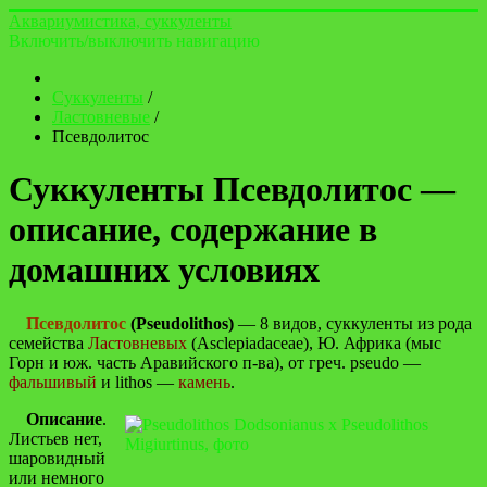
Аквариумистика, суккуленты
Включить/выключить навигацию
Суккуленты
/
Ластовневые
/
Псевдолитос
Суккуленты Псевдолитос —
описание, содержание в
домашних условиях
Псевдолитос
(Pseudolithos)
— 8 видов, суккуленты из рода
семейства
Ластовневых
(Asclepiadaceae), Ю. Африка (мыс
Горн и юж. часть Аравийского п-ва), от греч. pseudo —
фальшивый
и lithos —
камень
.
Описание
.
Листьев нет,
шаровидный
или немного