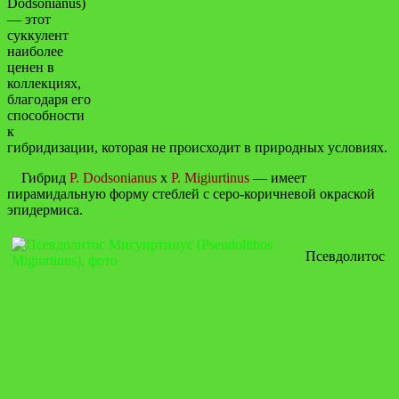
Dodsonianus)
— этот
суккулент
наиболее
ценен в
коллекциях,
благодаря его
способности
к
гибридизации, которая не происходит в природных условиях.
Гибрид
P. Dodsonianus
x
P. Migiurtinus
— имеет
пирамидальную форму стеблей с серо-коричневой окраской
эпидермиса.
Псевдолитос