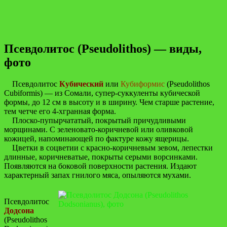
Псевдолитос (Pseudolithos) — виды,
фото
Псевдолитос
Кубический
или
Кубиформис
(Pseudolithos
Cubiformis) — из Сомали, супер-суккуленты кубической
формы, до 12 см в высоту и в ширину. Чем старше растение,
тем четче его 4-хгранная форма.
Плоско-пупырчататый, покрытый причудливыми
морщинами. С зеленовато-коричневой или оливковой
кожицей, напоминающей по фактуре кожу ящерицы.
Цветки в соцветии с красно-коричневым зевом, лепестки
длинные, коричневатые, покрыты серыми ворсинками.
Появляются на боковой поверхности растения. Издают
характерный запах гнилого мяса, опыляются мухами.
Псевдолитос
Додсона
(Pseudolithos