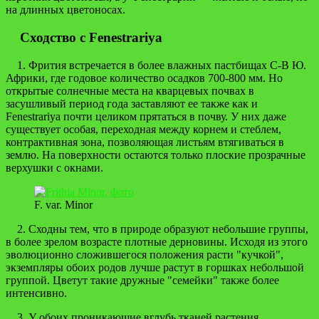
на длинных цветоносах.
Сходство с Fenestrariya
1. Фрития встречается в более влажных пастбищах С-В Ю.
Африки, где годовое количество осадков 700-800 мм. Но
открытые солнечные места на кварцевых почвах в
засушливый период года заставляют ее также как и
Fenestrariya почти целиком прятаться в почву. У них даже
существует особая, переходная между корнем и стеблем,
контрактивная зона, позволяющая листьям втягиваться в
землю. На поверхности остаются только плоские прозрачные
верхушки с окнами.
F. var. Minor
2. Сходны тем, что в природе образуют небольшие группы,
в более зрелом возрасте плотные дерновины. Исходя из этого
эволюционно сложившегося положения расти "кучкой",
экземпляры обоих родов лучше растут в горшках небольшой
группой. Цветут такие дружные "семейки" также более
интенсивно.
3. У обоих проникающие вглубь тканей растения