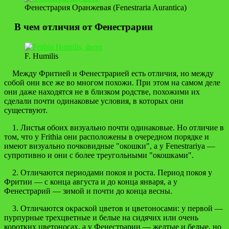
Фенестрария Оранжевая (Fenestraria Aurantica)
В чем отличия от Фенестрарии
F. Humilis
Между Фритией и Фенестрарией есть отличия, но между
собой они все же во многом похожи. При этом на самом деле
они даже находятся не в близком родстве, похожими их
сделали почти одинаковые условия, в которых они
существуют.
1. Листья обоих визуально почти одинаковые. Но отличие в
том, что у Frithia они расположены в очередном порядке и
имеют визуально почковидные "окошки", а у Fenestrariya —
супротивно и они с более треугольными "окошками".
2. Отличаются периодами покоя и роста. Период покоя у
Фритии — с конца августа и до конца января, а у
Фенестрарий — зимой и почти до конца весны.
3. Отличаются окраской цветов и цветоносами: у первой —
пурпурные трехцветные и белые на сидячих или очень
коротких цветоносах, а у Фенестрарии — желтые и белые, но