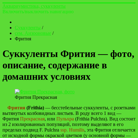
Аквариумистика, суккуленты
Включить/выключить навигацию
Суккуленты
/
сем. Аизооновые
/
Фрития
Суккуленты Фрития — фото,
описание, содержание в
домашних условиях
Фрития Прекрасная
Фрития
(Frithia)
— бесстебельные суккуленты, с розетками
вытянутых колбовидных листьев. В роду всего 1 вид —
Фрития
Прекрасная
, или
Пульхра
(Frithia Pulchra). Вид состоит
из 2 изолированных популяций, поэтому выделяют в его
пределах подвид F. Pulchra
ssp. Humilis
, эта Фрития отличается
от исходной формы окраской цветков (у основной формы —