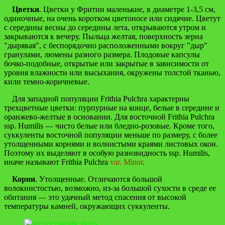
Цветки
. Цветки у Фритии маленькие, в диаметре 1-3,5 см,
одиночные, на очень коротком цветоносе или сидячие. Цветут
с середины весны до середины лета, открываются утром и
закрываются к вечеру. Пыльца желтая, поверхность зерна
"дырявая", с беспорядочно расположенными вокруг "дыр"
гранулами, люмены разного размера. Плодовые капсулы
бочко-подобные, открытые или закрытые в зависимости от
уровня влажности или высыхания, окружены толстой тканью,
кили темно-коричневые.
Для западной популяции Frithia Pulchra характерны
трехцветные цветки: пурпурные на конце, белые в середине и
оранжево-желтые в основании. Для восточной Frithia Pulchra
ssp. Humilis — чисто белые или бледно-розовые. Кроме того,
суккуленты восточной популяции меньше по размеру, с более
утолщенными корнями и волнистыми краями листовых окон.
Поэтому их выделяют в особую разновидность ssp. Humilis,
иначе называют Frithia Pulchra
var. Minor
.
Корни
. Утолщенные. Отличаются большой
волокнистостью, возможно, из-за большой сухости в среде ее
обитания — это удачный метод спасения от высокой
температуры камней, окружающих суккуленты.