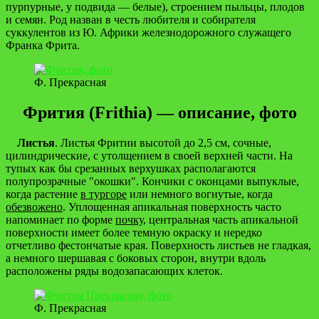
пурпурные, у подвида — белые), строением пыльцы, плодов
и семян. Род назван в честь любителя и собирателя
суккулентов из Ю. Африки железнодорожного служащего
Франка Фрита.
Ф. Прекрасная
Фрития (Frithia) — описание, фото
Листья
. Листья Фритии высотой до 2,5 см, сочные,
цилиндрические, с утолщением в своей верхней части. На
тупых как бы срезанных верхушках располагаются
полупрозрачные "окошки". Кончики с оконцами выпуклые,
когда растение
в тургоре
или немного вогнутые, когда
обезвожено
. Уплощенная апикальная поверхность часто
напоминает по форме
почку
, центральная часть апикальной
поверхности имеет более темную окраску и нередко
отчетливо фестончатые края. Поверхность листьев не гладкая,
а немного шершавая с боковых сторон, внутри вдоль
расположены ряды водозапасающих клеток.
Ф. Прекрасная