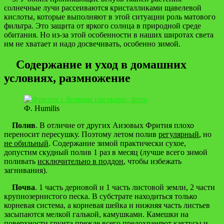
солнечные лучи рассеиваются кристалликами щавелевой
кислоты, которые выполняют в этой ситуации роль матового
фильтра. Это защита от яркого солнца в природной среде
обитания. Но из-за этой особенности в наших широтах света
им не хватает и надо досвечивать, особенно зимой.
Содержание и уход в домашних
условиях, размножение
Ф. Humilis
Полив
. В отличие от других Аизовых Фрития плохо
переносит пересушку. Поэтому летом полив
регулярный
, но
не обильный
. Содержание зимой практически сухое,
допустим скудный полив 1 раз в месяц (лучше всего зимой
поливать
исключительно в поддон
, чтобы избежать
загнивания).
Почва
. 1 часть дерновой и 1 часть листовой земли, 2 части
крупнозернистого песка. В субстрате находиться только
корневая система, а корневая шейка и нижняя часть листьев
засыпаются мелкой галькой, камушками. Камешки на
поверхности грунта прежде всего предохраняют кактусы и