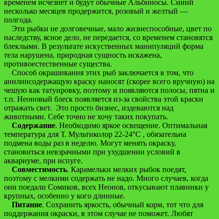
временем исчезнет и будут обычные Альбиносы. Синий
несколько месяцев продержится, розовый и желтый —
полгода.
Эти рыбки не долговечные, мало жизнеспособные, цвет по
наследству, ясное дело, не передается, со временем становятся
блеклыми. В результате искуственных манипуляций форма
тела нарушена, природная сущность искажена,
противоестественные существа.
Способ окрашивания этих рыб заключается в том, что
анилинсодержащую краску наносят (скорее всего вручную) на
чешую как татуировку, поэтому и появляются полосы, пятна и
т.п. Неоновый блеск появляется из-за свойства этой краски
отражать свет. Это просто бизнес, издеваются над
животными. Себе точно не хочу таких покупать.
Содержание
. Необходимо яркое освещение. Оптимальная
температура для Т. Мультиколор 22-24°C , обязательна
подмена воды раз в неделю. Могут менять окраску,
становиться невзрачными при ухудшении условий в
аквариуме, при испуге.
Совместимость
. Карамельки мелких рыбок поедят,
поэтому с мелкими содержать не надо. Много случаев, когда
они поедали Сомиков, всех Неонов, откусывают плавники у
крупных, особенно у кого длинные.
Питание
. Сохранить яркость, обычный корм, тот что для
поддержания окраски, в этом случае не поможет. Любят