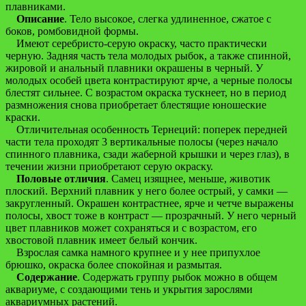
плавниками.
Описание
. Тело высокое, слегка удлиненное, сжатое с
боков, ромбовидной формы.
Имеют серебристо-серую окраску, часто практически
черную. Задняя часть тела молодых рыбок, а также спинной,
жировой и анальный плавники окрашены в черный. У
молодых особей цвета контрастируют ярче, а черные полосы
блестят сильнее. С возрастом окраска тускнеет, но в период
размножения снова приобретает блестящие юношеские
краски.
Отличительная особенность Тернеций: поперек передней
части тела проходят 3 вертикальные полосы (через начало
спинного плавника, сзади жаберной крышки и через глаз), в
течении жизни приобретают серую окраску.
Половые отличия
. Самец изящнее, меньше, животик
плоский. Верхний плавник у него более острый, у самки —
закругленный. Окрашен контрастнее, ярче и четче выражены
полосы, хвост тоже в контраст — прозрачный. У него черный
цвет плавников может сохраняться и с возрастом, его
хвостовой плавник имеет белый кончик.
Взрослая самка намного крупнее и у нее припухлое
брюшко, окраска более спокойная и размытая.
Содержание
. Содержать группу рыбок можно в общем
аквариуме, с создающими тень и укрытия зарослями
аквариумных растений.