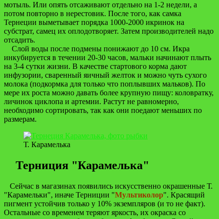
мотыль. Или опять отсаживают отдельно на 1-2 недели, а
потом повторно в нерестовик. После того, как самка
Тернеции выметывает порядка 1000-2000 икринок на
субстрат, самец их оплодотворяет. Затем производителей надо
отсадить.
Слой воды после подмены понижают до 10 см. Икра
инкубируется в течении 20-30 часов, мальки начинают плыть
на 3-4 сутки жизни. В качестве стартового корма дают
инфузории, сваренный яичный желток и можно чуть сухого
молока (подкормка для только что поплывших мальков). По
мере их роста можно давать более крупную пищу: коловратку,
личинок циклопа и артемии. Растут не равномерно,
необходимо сортировать, так как они поедают меньших по
размерам.
Т. Карамелька
Терниция "Карамелька"
Сейчас в магазинах появились искусственно окрашенные Т.
"Карамельки", иначе Терниции "
Мультиколор
". Красящий
пигмент устойчив только у 10% экземпляров (и то не факт).
Остальные со временем теряют яркость, их окраска со