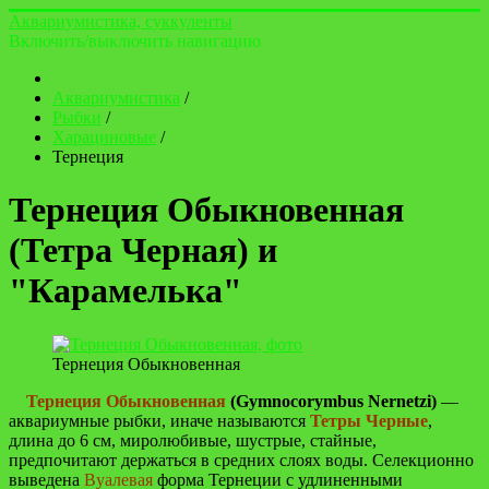
Аквариумистика, суккуленты
Включить/выключить навигацию
Аквариумистика
/
Рыбки
/
Харациновые
/
Тернеция
Тернеция Обыкновенная
(Тетра Черная) и
"Карамелька"
Тернеция Обыкновенная
Тернеция Обыкновенная
(Gymnocorymbus Nernetzi)
—
аквариумные рыбки, иначе называются
Тетры Черные
,
длина до 6 см, миролюбивые, шустрые, стайные,
предпочитают держаться в средних слоях воды. Селекционно
выведена
Вуалевая
форма Тернеции с удлиненными