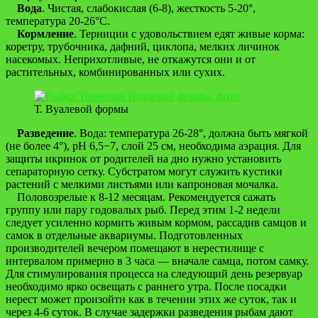
Вода
. Чистая, слабокислая (6-8), жесткость 5-20°,
температура 20-26°С.
Кормление
. Терниции с удовольствием едят живые корма:
коретру, трубочника, дафний, циклопа, мелких личинок
насекомых. Неприхотливые, не откажутся они и от
растительных, комбинированных или сухих.
Т. Вуалевой формы
Разведение
. Вода: температура 26-28°, должна быть мягкой
(не более 4°), pH 6,5−7, слой 25 см, необходима аэрация. Для
защиты икринок от родителей на дно нужно установить
сепараторную сетку. Субстратом могут служить кустики
растений с мелкими листьями или капроновая мочалка.
Половозрелые к 8-12 месяцам. Рекомендуется сажать
группу или пару годовалых рыб. Перед этим 1-2 недели
следует усиленно кормить живым кормом, рассадив самцов и
самок в отдельные аквариумы. Подготовленных
производителей вечером помещают в нерестилище с
интервалом примерно в 3 часа — вначале самца, потом самку.
Для стимулирования процесса на следующий день резервуар
необходимо ярко освещать с раннего утра. После посадки
нерест может произойти как в течении этих же суток, так и
через 4-6 суток. В случае задержки разведения рыбам дают