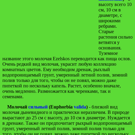
высоту всего 10
см, 10 см в
диаметре, с
широкими
ребрами.
Старые
растения сильно
ветвятся у
основания.
Туземное
название этого молочая Ezelskos переводится как пища ослов.
Очень редкий вид молочая, украсит любую коллекцию
комнатных цветов. Ему необходим дренаж, рыхлый
водопроницаемый грунт, умеренный летний полив, зимний
полив только для того, чтобы он не повял, можно даже
пипеткой по нескольку капель. Растет, особенно вначале,
очень медленно. Размножается как черенками, так и
семенами.
Молочай
сильный
(Euphorbia
valida
)
- близкий вид
молочая дыневидного и практически неразличим. В природе
вырастают до 25 см с высоту, до 10 см в диаметре. Нуждается
в дренаже. Также он предпочитает рыхрый водопроницаемый
грунт, умеренный летний полив, зимний полив только для
того, чтобы он не повял, можно даже пипеткой по нескольку