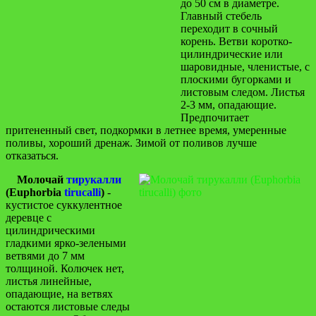
до 50 см в диаметре.
Главный стебель
переходит в сочный
корень. Ветви коротко-
цилиндрические или
шаровидные, членистые, с
плоскими бугорками и
листовым следом. Листья
2-3 мм, опадающие.
Предпочитает
притененный свет, подкормки в летнее время, умеренные
поливы, хороший дренаж. Зимой от поливов лучше
отказаться.
Молочай
тирукалли
(Euphorbia
tirucalli
)
-
кустистое суккулентное
деревце с
цилиндрическими
гладкими ярко-зелеными
ветвями до 7 мм
толщиной. Колючек нет,
листья линейные,
опадающие, на ветвях
остаются листовые следы