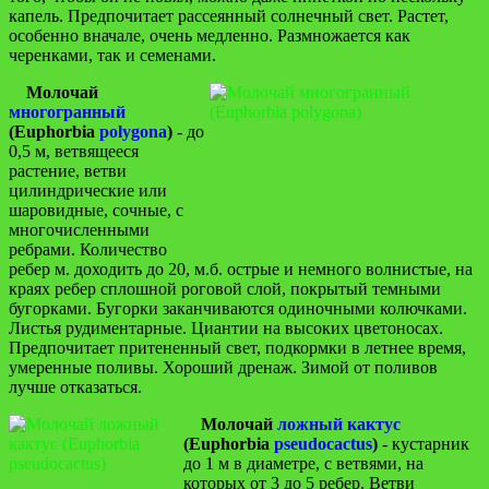
капель. Предпочитает рассеянный солнечный свет. Растет,
особенно вначале, очень медленно. Размножается как
черенками, так и семенами.
Молочай
многогранный
(Euphorbia
polygona
)
- до
0,5 м, ветвящееся
растение, ветви
цилиндрические или
шаровидные, сочные, с
многочисленными
ребрами. Количество
ребер м. доходить до 20, м.б. острые и немного волнистые, на
краях ребер сплошной роговой слой, покрытый темными
бугорками. Бугорки заканчиваются одиночными колючками.
Листья рудиментарные. Циантии на высоких цветоносах.
Предпочитает притененный свет, подкормки в летнее время,
умеренные поливы. Хороший дренаж. Зимой от поливов
лучше отказаться.
Молочай
ложный кактус
(Euphorbia
pseudocactus
)
- кустарник
до 1 м в диаметре, с ветвями, на
которых от 3 до 5 ребер. Ветви