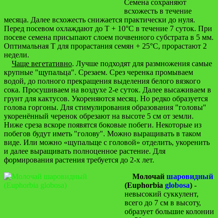
Семена сохраняют
всхожесть в течение
месяца. Далее всхожесть снижается практически до нуля.
Перед посевом охлаждают до Т + 10°С в течение 7 суток. При
посеве семена присыпают слоем почвенного субстрата в 5 мм.
Оптимальная Т для прорастания семян + 25°С, прорастают 2
недели.
Чаще вегетативно
. Лучше подходят для размножения самые
крупные "щупальца". Срезаем. Срез черенка промываем
водой, до полного прекращения выделения белого вязкого
сока. Просушиваем на воздухе 2-е суток. Далее высаживаем в
грунт для кактусов. Укореняются месяц. Но редко образуется
голова горгоны. Для стимулирования образования "головы"
укоренённый черенок обрезают на высоте 5 см от земли.
Ниже среза вскоре появятся боковые побеги. Некоторые из
побегов будут иметь "голову". Можно выращивать в таком
виде. Или можно «щупальще с головой» отделить, укоренить
и далее выращивать полноценное растение. Для
формирования растения требуется до 2-х лет.
Молочай
шаровидный
(Euphorbia
globosa
)
-
невысокий суккулент,
всего до 7 см в высоту,
образует большие колонии