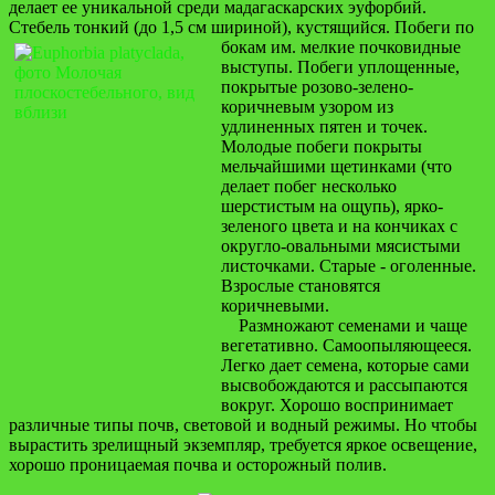
делает ее уникальной среди мадагаскарских эуфорбий.
Стебель тонкий (до 1,5 см шириной), кустящийся.
Побеги по
бокам им. мелкие почковидные
выступы. Побеги уплощенные,
покрытые розово-зелено-
коричневым узором из
удлиненных пятен и точек.
Молодые побеги покрыты
мельчайшими щетинками (что
делает побег несколько
шерстистым на ощупь), ярко-
зеленого цвета и на кончиках с
округло-овальными мясистыми
листочками. Старые - оголенные.
Взрослые становятся
коричневыми.
Размножают семенами и чаще
вегетативно. Самоопыляющееся.
Легко дает семена, которые сами
высвобождаются и рассыпаются
вокруг. Хорошо воспринимает
различные типы почв, световой и водный режимы. Но чтобы
вырастить зрелищный экземпляр, требуется яркое освещение,
хорошо проницаемая почва и осторожный полив.