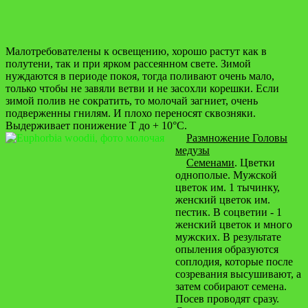
Малотребователены к освещению, хорошо растут как в
полутени, так и при ярком рассеянном свете. Зимой
нуждаются в периоде покоя, тогда поливают очень мало,
только чтобы не завяли ветви и не засохли корешки. Если
зимой полив не сократить, то молочай загниет, очень
подверженны гнилям. И плохо переносят сквозняки.
Выдерживает понижение Т до + 10°С.
Размножение Головы
медузы
Семенами
. Цветки
однополые. Мужской
цветок им. 1 тычинку,
женский цветок им.
пестик. В соцветии - 1
женский цветок и много
мужских. В результате
опыления образуются
соплодия, которые после
созревания высушивают, а
затем собирают семена.
Посев проводят сразу.