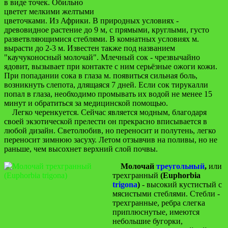
в виде точек. Обильно
цветет мелкими желтыми
цветочками. Из Африки. В природных условиях -
древовидное растение до 9 м, с прямыми, круглыми, густо
разветвляющимися стеблями. В комнатных условиях м.
вырасти до 2-3 м. Известен также под названием
"каучуконосный молочай". Млечный сок - чрезвычайно
ядовит, вызывает при контакте с ним серьёзные ожоги кожи.
При попадании сока в глаза м. появиться сильная боль,
возникнуть слепота, длящаяся 7 дней. Если сок тирукалли
попал в глаза, необходимо промывать их водой не менее 15
минут и обратиться за медицинской помощью.
Легко черенкуется. Сейчас является модным, благодаря
своей экзотической прелести он прекрасно вписывается в
любой дизайн. Светолюбив, но переносит и полутень, легко
переносит зимнюю засуху. Летом отзывчив на поливы, но не
раньше, чем высохнет верхний слой почвы.
Молочай
треугольный
,
или
трехгранный
(Euphorbia
trigona
)
- высокий кустистый с
мясистыми стеблями. Стебли -
трехгранные, ребра слегка
приплюснутые, имеются
небольшие бугорки,