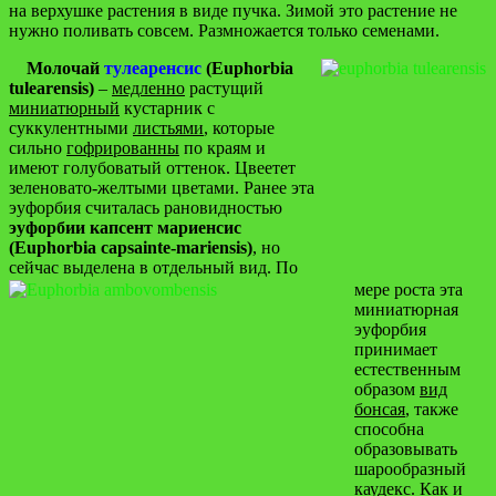
на верхушке растения в виде пучка. Зимой это растение не
нужно поливать совсем. Размножается только семенами.
Молочай
тулеаренсис
(Euphorbia
tulearensis)
–
медленно
растущий
миниатюрный
кустарник с
суккулентными
листьями
, которые
сильно
гофрированны
по краям и
имеют голубоватый оттенок. Цвеетет
зеленовато-желтыми цветами. Ранее эта
эуфорбия считалась рановидностью
эуфорбии капсент мариенсис
(Euphorbia capsainte-mariensis)
, но
сейчас выделена в отдельный вид. По
мере роста эта
миниатюрная
эуфорбия
принимает
естественным
образом
вид
бонсая
, также
способна
образовывать
шарообразный
каудекс. Как и