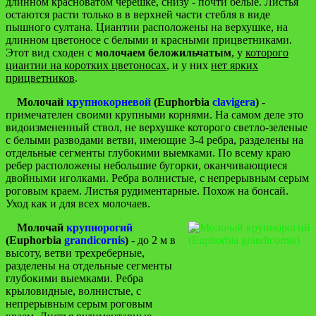
длинном красноватом черешке, снизу - почти белые. Листья
остаются расти только в в верхней части стебля в виде
пышного султана. Циантии расположены на верхушке, на
длинном цветоносе с белыми и красными прицветниками.
Этот вид сходен с
молочаем беложильчатым
, у
которого
циантии на коротких цветоносах
, и у них
нет ярких
прицветников
.
Молочай
крупнокорневой
(Euphorbia
clavigera
)
-
примечателен своими крупными корнями. На самом деле это
видоизмененный ствол, не верхушке которого светло-зеленые
с белыми разводами ветви, имеющие 3-4 ребра, разделены на
отдельные сегменты глубокими выемками. По всему краю
ребер расположены небольшие бугорки, оканчивающиеся
двойными иголками. Ребра волнистые, с непрерывным серым
роговым краем. Листья рудиментарные. Похож на бонсай.
Уход как и для всех молочаев.
Молочай
крупнорогий
(Euphorbia
grandicornis
)
- до 2 м в
высоту, ветви трехреберные,
разделены на отдельные сегменты
глубокими выемками. Ребра
крыловидные, волнистые, с
непрерывным серым роговым