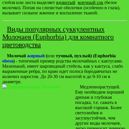
стебля или листа выделяет
ядовитый
млечный сок
(белое
молочко). Попав на слизистые оболочки (особенно в глаза),
вызывает сильное жжение и воспаление тканей.
Виды популярных суккулентных
Молочаев (Euphorbia) для комнатного
цветоводства
Молочай
жирный
(
или
тучный, пухлый) (Euphorbia
obesa
)
- типичный пример родства молочайных с кактусами.
Маленький, имеет шаровидный стебель, как у кактуса, слабо
выраженные ребра, по краю идет полоса бородавчатых не
колючих наростов. До 20-30 см высотой и до 9-10 см в
диаметре.
Медленнорастущий.
Ему необходим хороший
дренаж и глубокая
посадка, т.е. сажать в
высокий горшок. Более
светолюбив и
засухоустойчив, чем
другие виды молочаев,
легко переносит зимнюю