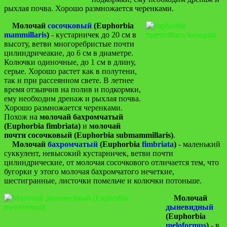
рыхлая почва. Хорошо размножается черенками.
Молочай
сосочковый
(Euphorbia
mammillaris
)
- кустарничек до 20 см в
высоту, ветви многоребристые почти
цилиндричеакие, до 6 см в диаметре.
Колючки одиночные, до 1 см в длину,
серые. Хорошо растет как в полутени,
так и при рассеянном свете. В летнее
время отзывчив на полив и подкормки,
ему необходим дренаж и рыхлая почва.
Хорошо размножается черенками.
Похож на
молочай бахромчатый
(Euphorbia fimbriata)
и
молочай
почти сосочковый (Euphorbia submammillaris)
.
Молочай
бахромчатый
(Euphorbia
fimbriata
)
- маленький
суккулент, невысокий кустарничек, ветви почти
цилиндрические, от молочая сосочкового отличается тем, что
бугорки у этого молочая бахромчатого нечеткие,
шестигранные, листочки помельче и колючки потоньше.
Молочай
дыневидный
(Euphorbia
meloformus
)
- в