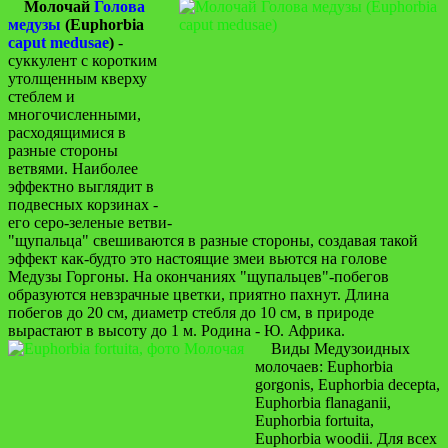
Молочай
Голова
медузы
(Euphorbia
caput medusae
)
-
суккулент с коротким
утолщенным кверху
стеблем и
многочисленными,
расходящимися в
разные стороны
ветвями. Наиболее
эффектно выглядит в
подвесных корзинах -
его серо-зеленые ветви-
"щупальца" свешиваются в разные стороны, создавая такой
эффект как-будто это настоящие змеи вьются на голове
Медузы Горгоны. На окончаниях "щупальцев"-побегов
образуются невзрачные цветки, приятно пахнут. Длина
побегов до 20 см, диаметр стебля до 10 см, в природе
вырастают в высоту до 1 м. Родина - Ю. Африка.
Виды Медузоидных
молочаев: Euphorbia
gorgonis, Euphorbia decepta,
Euphorbia flanaganii,
Euphorbia fortuita,
Euphorbia woodii. Для всех