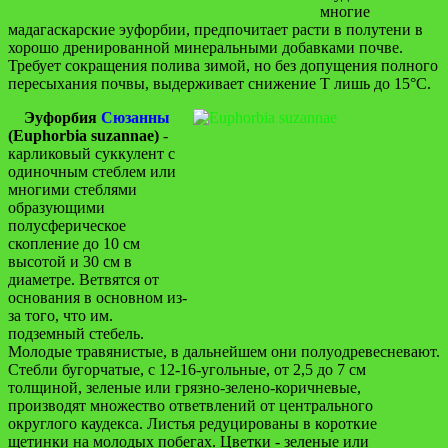
многие
мадагаскарские эуфорбии, предпочитает расти в полутени в
хорошо дренированной минеральными добавками почве.
Требует сокращения полива зимой, но без допущения полного
пересыхания почвы, выдерживает снижение Т лишь до 15°C.
Эуфорбия
Сюзанны
(Euphorbia suzannae)
-
карликовый суккулент с
одиночным стеблем или
многими стеблями
образующими
полусферическое
скопление до 10 см
высотой и 30 см в
диаметре. Ветвятся от
основания в основном из-
за того, что им.
подземный стебель.
Молодые травянистые, в дальнейшем они полуодревесневают.
Стебли бугорчатые, с 12-16-угольные, от 2,5 до 7 см
толщиной, зеленые или грязно-зелено-коричневые,
производят множество ответвлений от центрального
округлого каудекса. Листья редуцированы в короткие
щетинки на молодых побегах. Цветки - зеленые или