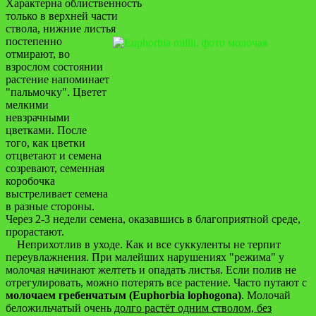
Характерна облиственность
только в верхней части
ствола, нижние листья
постепенно
отмирают, во
взрослом состоянии
растение напоминает
"пальмочку". Цветет
мелкими
невзрачными
цветками. После
того, как цветки
отцветают и семена
созревают, семенная
коробочка
выстреливает семена
в разные стороны.
Через 2-3 недели семена, оказавшись в благоприятной среде,
прорастают.
Неприхотлив в уходе. Как и все суккуленты не терпит
переувлажнения. При малейших нарушениях "режима" у
молочая начинают желтеть и опадать листья. Если полив не
отрегулировать, можно потерять все растение. Часто путают с
молочаем гребенчатым (Euphorbia lophogona)
. Молочай
беложильчатый очень
долго растёт одним стволом, без