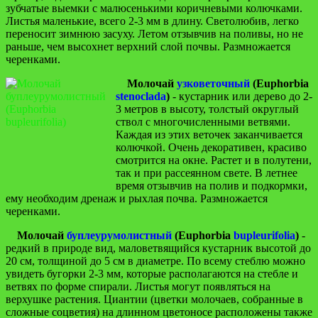
зубчатые выемки с малюсенькими коричневыми колючками.
Листья маленькие, всего 2-3 мм в длину. Светолюбив, легко
переносит зимнюю засуху. Летом отзывчив на поливы, но не
раньше, чем высохнет верхний слой почвы. Размножается
черенками.
Молочай
узковеточный
(Euphorbia
stenoclada
)
- кустарник или дерево до 2-
3 метров в высоту, толстый округлый
ствол с многочисленными ветвями.
Каждая из этих веточек заканчивается
колючкой. Очень декоративен, красиво
смотрится на окне. Растет и в полутени,
так и при рассеянном свете. В летнее
время отзывчив на полив и подкормки,
ему необходим дренаж и рыхлая почва. Размножается
черенками.
Молочай
буплеурумолистный
(Euphorbia
bupleurifolia
)
-
редкий в природе вид, маловетвящийся кустарник высотой до
20 см, толщиной до 5 см в диаметре. По всему стеблю можно
увидеть бугорки 2-3 мм, которые располагаются на стебле и
ветвях по форме спирали. Листья могут появляться на
верхушке растения. Циантии (цветки молочаев, собранные в
сложные соцветия) на длинном цветоносе расположены также