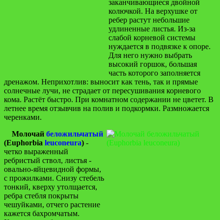
заканчивающиеся двойной
колючкой. На верхушке от
ребер растут небольшие
удлиненные листья. Из-за
слабой корневой системы
нуждается в подвязке к опоре.
Для него нужно выбрать
высокий горшок, большая
часть которого заполняется
дренажом. Неприхотлив: выносит как тень, так и прямые
солнечные лучи, не страдает от пересушивания корневого
кома. Растёт быстро. При комнатном содержании не цветет. В
летнее время отзывчив на полив и подкормки. Размножается
черенками.
Молочай
беложильчатый
(Euphorbia
leuconeura
)
-
четко выраженный
ребристый ствол, листья -
овально-яйцевидной формы,
с прожилками. Снизу стебель
тонкий, кверху утолщается,
ребра стебля покрыты
чешуйками, отчего растение
кажется бахромчатым.