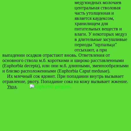
медузоидных молочаев
центральная стволовая
часть утолщенная и
является каудексом,
хранилищем для
питательных веществ и
влаги. У некоторых медуз
в длительные засушливые
периоды "щупальца"
отсыхают, а при
выпадении осадков отрастают вновь. Ответвления от
основного ствола м.б. короткими и широко расставленными
(Euphorbia decepta), или они м.б. длинными, змеинообразными
и близко расположенными (Euphorbia Caput medusae).
Их млечный сок ядовит. При попадании внутрь вызывает
отравление, рвоту. Попадание сока на кожу вызывает жжение.
Уход
.