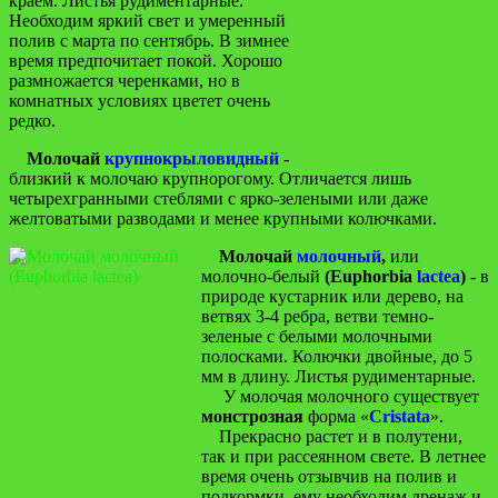
краем. Листья рудиментарные.
Необходим яркий свет и умеренный
полив с марта по сентябрь. В зимнее
время предпочитает покой. Хорошо
размножается черенками, но в
комнатных условиях цветет очень
редко.
Молочай
крупнокрыловидный
-
близкий к молочаю крупнорогому. Отличается лишь
четырехгранными стеблями с ярко-зелеными или даже
желтоватыми разводами и менее крупными колючками.
Молочай
молочный
,
или
молочно-белый
(Euphorbia
lactea
)
- в
природе кустарник или дерево, на
ветвях 3-4 ребра, ветви темно-
зеленые с белыми молочными
полосками. Колючки двойные, до 5
мм в длину. Листья рудиментарные.
У молочая молочного существует
монстрозная
форма «
Cristata
».
Прекрасно растет и в полутени,
так и при рассеянном свете. В летнее
время очень отзывчив на полив и
подкормки, ему необходим дренаж и