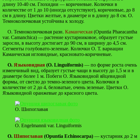
длину 10-40 см. Глохидии — коричневые. Колючки в
количестве от 1 до 10 (иногда отсутствуют), коричневые, до 8
см в длину. Цветки желтые, в диаметре и в длину до 8 см. О.
Темноколючковая устойчива к холоду.
О. Темноколючковая разн.
Каманческая
(Opuntia Phaeacantha
var. Camanchica) — растение кустарниковое, образует густые
заросли, в высоту достигает до 90 см, в ширину до 4,5 см.
Сегменты голубовато-зеленые. Колючки О. Т. вариации
Каманческая игловидные, красновато-коричневые.
О.
Языковидная
(O. Linguiformis)
— по формe роста очень
изменчивый вид, образует густые чащи в высоту до 1,5 м и в
диаметре более 1 м. Побеги О. Языковидной яйцевидной
формы, от светло до темно-зеленого цвета. Колючки в
количестве от 2 до 4, беловатые, очень зеленые. Цветки О.
Языковидной оранжевые до красного цвета.
О. Шипоглавая
O. Engelmannii var. Linguiformis
О.
Шипоглавая
(Opuntia Echinocarpa)
— кустарник до 2 м