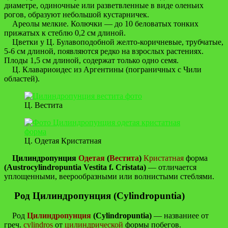
диаметре, одиночные или разветвленные в виде оленьих
рогов, образуют небольшой кустарничек.
Ареолы мелкие. Колючки — до 10 беловатых тонких
прижатых к стеблю 0,2 см длиной.
Цветки у Ц. Булавоподобной желто-коричневые, трубчатые,
5-6 см длиной, появляются редко на взрослых растениях.
Плоды 1,5 см длиной, содержат только одно семя.
Ц. Клавариоидес из Аргентины (пограничных с Чили
областей).
Ц. Вестита
Ц. Одетая Кристатная
Цилиндропунция
Одетая
(
Вестита
)
Кристатная
форма
(Austrocylindropuntia Vestita f. Cristata)
— отличается
уплощенными, веерообразными или волнистыми стеблями.
Род Цилиндропунция (Cylindropuntia)
Род
Цилиндропунция
(Cylindropuntia)
— названиее от
греч.
cylindros
от
цилиндрической
формы побегов.