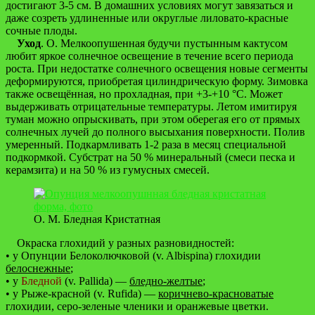
достигают 3-5 см. В домашних условиях могут завязаться и
даже созреть удлиненные или округлые лиловато-красные
сочные плоды.
Уход
. О. Мелкоопушенная будучи пустынным кактусом
любит яркое солнечное освещение в течение всего периода
роста. При недостатке солнечного освещения новые сегменты
деформируются, приобретая цилиндрическую форму. Зимовка
также освещённая, но прохладная, при +3-+10 °C. Может
выдерживать отрицательные температуры. Летом имитируя
туман можно опрыскивать, при этом оберегая его от прямых
солнечных лучей до полного высыхания поверхности. Полив
умеренный. Подкармливать 1-2 раза в месяц специальной
подкормкой. Субстрат на 50 % минеральный (смеси песка и
керамзита) и на 50 % из гумусных смесей.
О. М. Бледная Кристатная
Окраска глохидий у разных разновидностей:
• у Опунции Белоколючковой (v. Albispina) глохидии
белоснежные
;
• у
Бледной
(v. Pallida) —
бледно-желтые
;
• у Рыже-красной (v. Rufida) —
коричнево-красноватые
глохидии, серо-зеленые членики и оранжевые цветки.