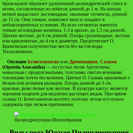
бразильской образуют удлиненный цилиндрический ствол и
ветви, составленные из побегов длиной до 1 м. На концах
ветвей вырастают листовидные, овальные сегменты, длиной
до 15 см. Они тонкие, повисают вниз и опадают в
неблагоприятных условиях. На всех сегментах имеются
тонкие игловидные колючки, 1-3 в ареоле, до 1,5 см длиной.
Цветки желтые, до 6 см длиной. Плоды грушевидные, желтые
или красноватые, до 4 см в диаметре. Предпочитает О.
Бразильская полутенистые места без застоя воды.
Теплолюбивое.
Опунция
Безигольчатая
или
Древовидная
,
Сальма
(Opuntia Anacantha)
— из густых лесов Аргентины,
невысокая с продолговатыми, толстыми, светло-зелеными
члениками почти без колючек. Цветки О. Сальма оранжевые с
белым или розовым рыльцем. Плоды длиной до 3 см,
красные, реже белые или желтые. В культуре кактус является
хорошим подвоем для медленно растущих видов. При ярком
солнце О. Безигольчатая желтеет, поэтому летом его нужно
содержать при легком притенении.
Цилиндропунция Шилообразная
Виды рода Южная Цилиндропунция