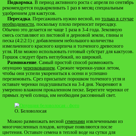
Подкормка
. В период активного роста с апреля по сентябрь
рекомендуется подкармливать 1 раз в месяц специальным
удобрением для кактусов.
Пересадка
. Пересаживать нужно весной, но
только в случае
необходимости
, поскольку плохо переносит пересадку.
Обычно это делается не чаще 1 раза в 3-4 года. Земляную
смесь составляют из листовой и дерновой земли, глины и
песка (4:2:2:1) с добавлением небольшого количества
измельченного красного кирпича и толченого древесного
угля. Или можно использовать готовый субстрат для кактусов.
Горшок следует брать неглубокий, но широкий.
Размножение
. Самый простой способ размножить
опунцию
черенкованием
. Срежьте черенки-ушки летом,
чтобы они успели укорениться к осени и успешно
перезимовать. Срез присыпьте порошком толченого угля и
оставьте черенки подсушиваться на 3-4 дня. Укореняют в
умеренно влажном прокаленном песке. Берегите черенки от
прямых лучей солнца, им необходим рассеянный свет.
О. Беловолосая
Можно размножать весной
семенами
извлеченными из
многочисленных плодов, которые появляются после
цветения. Оставьте семена в теплой воде на сутки для