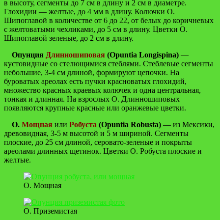
в высоту, сегменты до 7 см в длину и 2 см в диаметре.
Глохидии — желтые, до 4 мм в длину. Колючки О.
Шипоглавой в количестве от 6 до 22, от белых до коричневых
с желтоватыми чехликами, до 5 см в длину. Цветки О.
Шипоглавой зеленые, до 2 см в длину.
Опунция
Длинношиповая
(Opuntia Longispina)
—
кустовидные со стелющимися стеблями. Стеблевые сегменты
небольшие, 3-4 см длиной, формируют цепочки. На
буроватых ареолах есть пучки красноватых глохидий,
множество красных краевых колючек и одна центральная,
тонкая и длинная. На взрослых О. Длинношиповых
появляются крупные красные или оранжевые цветки.
О.
Мощная
или
Робуста
(Opuntia Robusta)
— из Мексики,
древовидная, 3-5 м высотой и 5 м шириной. Сегменты
плоские, до 25 см длиной, серовато-зеленые и покрыты
ареолами длинных щетинок. Цветки О. Робуста плоские и
желтые.
О. Мощная
О. Приземистая