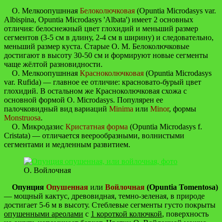
О. Мелкоопушнная
Белоколючковая
(Opuntia Microdasys var.
Albispina, Opuntia Microdasys 'Albata') имеет 2 основных
отличия: белоснежный цвет глохидий и меньший размер
сегментов (3-5 см в длину, 2-4 см в ширину) и следовательно,
меньший размер куста. Старые О. М. Белоколючковые
достигают в высоту 30-50 см и формируют новые сегменты
чаще жёлтой разновидности.
О. Мелкоопушнная
Красноколючковая
(Opuntia Microdasys
var. Rufida) — главное ее отличие: красновато-бурый цвет
глохидий. В остальном же Красноколючковая схожа с
основной формой O. Microdasys. Популярен ее
палочковидный вид вариаций
Minima
или
Minor
, формы
Monstruosa
.
О. Микродазис
Кристатная форма
(Opuntia Microdasys f.
Cristata) — отличается веерообразными, волнистыми
сегментами и медленным развитием.
О. Войлочная
Опунция
Опушенная
или
Войлочная
(Opuntia Tomentosa)
— мощный кактус, древовидная, темно-зеленая, в природе
достигает 5-6 м в высоту. Стеблевые сегменты густо покрыты
опушенными ареолами
с
1 короткой колючкой
, поверхность