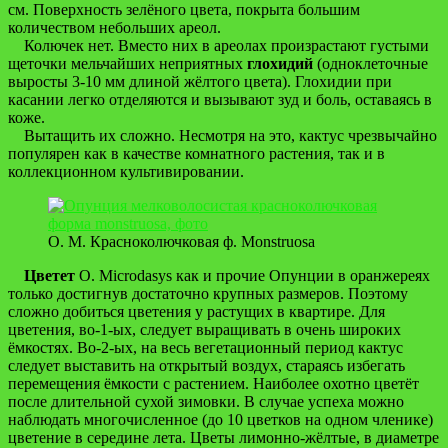
см. Поверхность зелёного цвета, покрыта большим
количеством небольших ареол.
Колючек нет. Вместо них в ареолах произрастают густыми
щеточки мельчайших неприятных
глохидий
(одноклеточные
выросты 3-10 мм длиной жёлтого цвета). Глохидии при
касании легко отделяются и вызывают зуд и боль, оставаясь в
коже.
Вытащить их сложно. Несмотря на это, кактус чрезвычайно
популярен как в качестве комнатного растения, так и в
коллекционном культивировании.
О. М. Красноколючковая ф. Monstruosa
Цветет
O. Microdasys как и прочие Опунции в оранжереях
только достигнув достаточно крупных размеров. Поэтому
сложно добиться цветения у растущих в квартире. Для
цветения, во-1-ых, следует выращивать в очень широких
ёмкостях. Во-2-ых, на весь вегетационный период кактус
следует выставить на открытый воздух, стараясь избегать
перемещения ёмкости с растением. Наиболее охотно цветёт
после длительной сухой зимовки. В случае успеха можно
наблюдать многочисленное (до 10 цветков на одном членике)
цветение в середине лета. Цветы лимонно-жёлтые, в диаметре