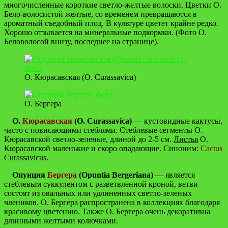
многочисленные короткие светло-желтые волоски. Цветки О.
Бело-волосистой желтые, со временем превращаются в
ароматный съедобный плод. В культуре цветет крайне редко.
Хорошо отзывается на минеральные подкормки. (Фото О.
Беловолосой внизу, последнее на странице).
О. Кюрасавская (O. Curassavica)
О. Бергера
О.
Кюрасавская
(O. Curassavica)
— кустовидные кактусы,
часто с повисающими стеблями. Стеблевые сегменты О.
Кюрасавской светло-зеленые, длиной до 2-5 см.
Листья
О.
Кюрасавской маленькие и скоро опадающие. Синоним:
Cactus
Curassavicus.
Опунция
Бергера
(Opuntia Bergeriana)
— является
стеблевым суккулентом с разветвленной кроной, ветви
состоят из овальных или удлиненных светло-зеленых
члеников. О. Бергера распространена в коллекциях благодаря
красивому цветению. Также О. Бергера очень декоративна
длинными желтыми колючками.