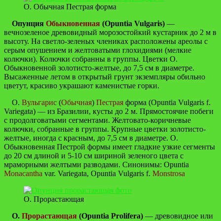
О. Обычная Пестрая форма
Опунция
Обыкновенная
(Opuntia Vulgaris)
—
вечнозеленое древовидный морозостойкий кустарник до 2 м в
высоту. На светло-зеленых члениках расположены ареолы с
серым опушением и желтоватыми глохидиями (мелкие
колючки). Колючки собранны в группы. Цветки О.
Обыкновенной золотисто-желтые, до 7,5 см в диаметре.
Высаженные летом в открытый грунт экземпляры обильно
цветут, красиво украшают каменистые горки.
О.
Вульгарис
(
Обычная
)
Пестрая
форма (Opuntia Vulgaris f.
Variegata) — из Бразилии, кусты до 2 м. Прямостоячие побеги
с продолговатыми сегментами. Желтовато-коричневые
колючки, собранные в группы. Крупные цветки золотисто-
желтые, иногда с красным, до 7,5 см в диаметре. О.
Обыкновенная Пестрой формы имеет гладкие узкие сегменты
до 20 см длиной и 5-10 см шириной зеленого цвета с
мраморными желтыми разводами. Синонимы: Opuntia
Monacantha
var. Variegata, Opuntia Vulgaris f.
Monstrosa
О. Прорастающая
О.
Прорастающая
(Opuntia Prolifera)
— древовидное или