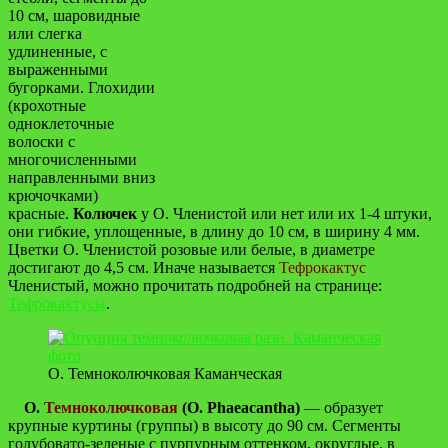
10 см, шаровидные
или слегка
удлиненные, с
выраженными
бугорками. Глохидии
(крохотные
одноклеточные
волоски с
многочисленными
направленными вниз
крючочками)
красные.
Колючек
у О. Членистой или нет или их 1-4 штуки,
они гибкие, уплощенные, в длину до 10 см, в ширину 4 мм.
Цветки О. Членистой розовые или белые, в диаметре
достигают до 4,5 см. Иначе называется
Тефрокактус
Членистый, можно прочитать подробней на странице:
Тефрокактусы
.
О. Темноколючковая Каманческая
О.
Темноколючковая
(O. Phaeacantha)
— образует
крупные куртины (группы) в высоту до 90 см. Сегменты
голубовато-зеленые с пурпурным оттенком, округлые, в