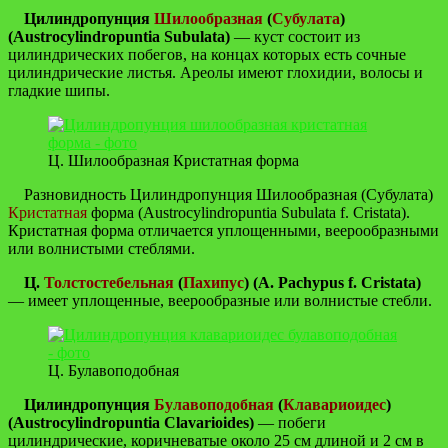
Цилиндропунция
Шилообразная
(
Субулата
)
(Austrocylindropuntia Subulata)
— куст состоит из
цилиндрических побегов, на концах которых есть сочные
цилиндрические листья. Ареолы имеют глохидии, волосы и
гладкие шипы.
Ц. Шилообразная Кристатная форма
Разновидность Цилиндропунция Шилообразная (Субулата)
Кристатная
форма (Austrocylindropuntia Subulata f. Cristata).
Кристатная форма отличается уплощенными, веерообразными
или волнистыми стеблями.
Ц.
Толстостебельная
(
Пахипус
) (A. Pachypus f. Cristata)
— имеет уплощенные, веерообразные или волнистые стебли.
Ц. Булавоподобная
Цилиндропунция
Булавоподобная
(
Клавариоидес
)
(Austrocylindropuntia Clavarioides)
— побеги
цилиндрические, коричневатые около 25 см длиной и 2 см в