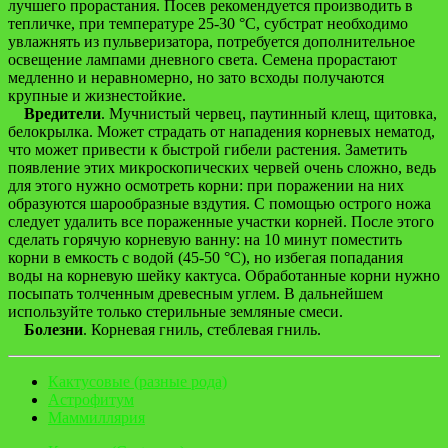
лучшего прорастания. Посев рекомендуется производить в
тепличке, при температуре 25-30 °C, субстрат необходимо
увлажнять из пульверизатора, потребуется дополнительное
освещение лампами дневного света. Семена прорастают
медленно и неравномерно, но зато всходы получаются
крупные и жизнестойкие.
Вредители
. Мучнистый червец, паутинный клещ, щитовка,
белокрылка. Может страдать от нападения корневых нематод,
что может привести к быстрой гибели растения. Заметить
появление этих микроскопических червей очень сложно, ведь
для этого нужно осмотреть корни: при поражении на них
образуются шарообразные вздутия. С помощью острого ножа
следует удалить все пораженные участки корней. После этого
сделать горячую корневую ванну: на 10 минут поместить
корни в емкость с водой (45-50 °C), но избегая попадания
воды на корневую шейку кактуса. Обработанные корни нужно
посыпать толченным древесным углем. В дальнейшем
используйте только стерильные земляные смеси.
Болезни
. Корневая гниль, стеблевая гниль.
Кактусовые (разные рода)
Астрофитум
Маммиллярия