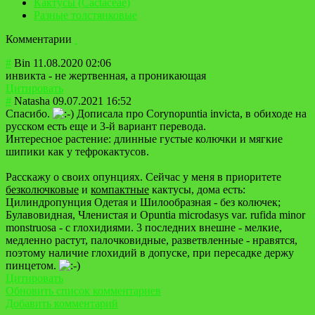
Кактусы (Cactaceae)
Разные толстянковые
Комментарии
#
Bin
11.08.2020 02:06
инвикта - не жертвенная, а проникающая
Цитировать
#
Natasha
09.07.2021 16:52
Спасибо.
Дописала про Corynopuntia invicta, в обиходе на
русском есть еще и 3-й вариант перевода.
Интересное растение: длинные густые колючки и мягкие
шипики как у тефрокактусов.
Расскажу о своих опунциях. Сейчас у меня в приоритете
безколючковые
и
компактные
кактусы, дома есть:
Цилиндропунция Одетая и Шилообразная - без колючек;
Булавовидная, Членистая и Opuntia microdasys var. rufida minor
monstruosa - с глохидиями. 3 последних внешне - мелкие,
медленно растут, палочковидные, разветвленные - нравятся,
поэтому наличие глохидий в допуске, при пересадке держу
пинцетом.
Цитировать
Обновить список комментариев
Добавить комментарий