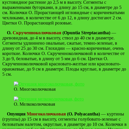
кустовидное растение до 2,5 м в высоту. Сегменты с
выраженными бугорками, в длину до 15 см, в диаметре до 5
см. Колючки О. Прорастающей игловидные с коричневатыми
чехликами, в количестве от 6 до 12, в длину достигают 2 см.
Цветки О. Прорастающей розовые.
О.
Скрученноколючковая
(Opuntia Streptacantha)
—
древовидная, до 4 м в высоту, ствол до 40 см в диаметре.
Сегменты удлиннено овальные, сжатые, темно-зеленые, в
длину от 25 до 30 см. Глохидии — красно-коричневые, очень
короткие. Колючки О. Скрученноколючковой в количестве от
3 до 9, беловатые, в длину от 5 мм до 6 см. Цветки О.
Скрученноколючковой красновато-желтые или красновато-
оранжевые, до 9 см в диаметре. Плоды круглые, в диаметре до
5 см.
О. Многоколючковая
О. Мелкоколючковая
Опунция
Многоколючковая
(O. Polyacantha)
— куртины
(группы) до 15 см в высоту, сегменты голубовато-зеленые с
беловатым налетом, округлые, в диаметре до 10 см. Колючки в