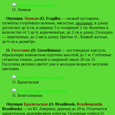
О. Ломкая
Опунция
Ломкая
(O. Fragilis)
— низкий кустарник,
сегменты голубовато-зеленые, мясистые,
овальные
, в длину
достигают до 4 см, в ширину 5 и толщиной 2 см. Колючки в
количестве от 1 до 6, коричневатые, до 2 см в длину. Глохидии
— коричневые, до 2 мм в длину. Цветки О. Ломкой желтые,
до 6 см в диаметре.
О.
Госселина
(O. Gosseliniana)
— кустовидные кактусы,
образующие компактные куртины высотой до 1 м. Стеблевые
сегменты тонкие, длиной и шириной около 20 см. О.
Госселина активно цветет уже в молодом возрасте желтыми
цветками.
О. Бразильская
О. Безигольчатая
Опунция
Бразильская
(O. Brasiliensis,
Brasiloopuntia
Brasilensis)
— из Ю. Америки, деревья до 20 м. Отличается
характерным диморфизмом побегов. Основные побеги О.