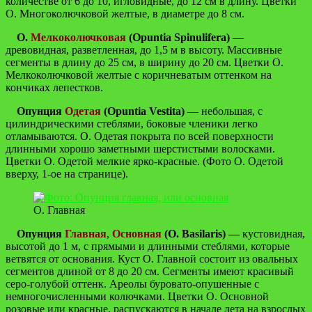
количестве от 6 до 10, игловидные, до 12 см в длину. Цветки
О. Многоколючковой желтые, в диаметре до 8 см.
О.
Мелкоколючковая
(Opuntia Spinulifera)
—
древовидная, разветленная, до 1,5 м в высоту. Массивные
сегменты в длину до 25 см, в ширину до 20 см. Цветки О.
Мелкоколючковой желтые с коричневатым оттенком на
кончиках лепестков.
Опунция
Одетая
(Opuntia Vestita)
— небольшая, с
цилиндрическими стеблями, боковые членики легко
отламываются. О. Одетая покрыта по всей поверхности
длинными хорошо заметными шерстистыми волосками.
Цветки О. Одетой мелкие ярко-красные. (Фото О. Одетой
вверху, 1-ое на странице).
О. Главная
Опунция
Главная
,
Основная
(O. Basilaris)
—
кустовидная,
высотой до 1 м, с прямыми и длинными стеблями, которые
ветвятся от основания. Куст О. Главной состоит из овальных
сегментов длиной от 8 до 20 см. Сегменты имеют красивый
серо-голубой оттенк. Ареолы буровато-опушенные с
немногочисленными колючками. Цветки О. Основной
розовые или красные, распускаются в начале лета на взрослых