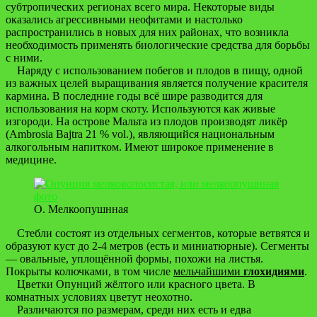
субтропических регионах всего мира. Некоторые виды
оказались агрессивными неофитами и настолько
распространились в новых для них районах, что возникла
необходимость применять биологические средства для борьбы
с ними.
Наряду с использованием побегов и плодов в пищу, одной
из важных целей выращивания является получение красителя
кармина. В последние годы всё шире разводится для
использования на корм скоту. Используются как живые
изгороди. На острове Мальта из плодов производят ликёр
(Ambrosia Bajtra 21 % vol.), являющийся национальным
алкогольным напитком. Имеют широкое применение в
медицине.
О. Мелкоопушнная
Стебли состоят из отдельных сегментов, которые ветвятся и
образуют куст до 2-4 метров (есть и миниатюрные). Сегменты
— овальные, уплощённой формы, похожи на листья.
Покрыты колючками, в том числе
мельчайшими
глохидиями
.
Цветки Опунций жёлтого или красного цвета. В
комнатных условиях цветут неохотно.
Различаются по размерам, среди них есть и едва