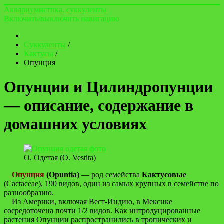
Аквариумистика, суккуленты
Включить/выключить навигацию
Суккуленты
/
Кактусы
/
Опунция
Опунции и Цилиндропунции
— описание, содержание в
домашних условиях
О. Одетая (O. Vestita)
Опунция
(Opuntia)
— род семейства
Кактусовые
(Cactaceae), 190 видов, один из самых крупных в семействе по
разнообразию.
Из Америки, включая Вест-Индию, в Мексике
сосредоточена почти 1/2 видов. Как интродуцированные
растения Опунции распространились в тропических и