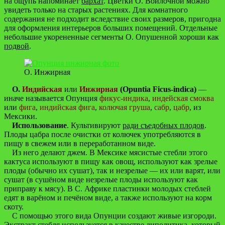
на ощупь напоминает
бархат
. Цветки О. Войлочной можно
увидеть только на старых растениях. Для комнатного
содержания не подходит вследствие своих размеров, пригодна
для оформления интерьеров больших помещений. Отдельные
небольшие укорененные сегменты О. Опушенной хороши как
подвой
.
О. Инжирная
О.
Индийская
или
Инжирная
(Opuntia Ficus-indica)
—
иначе называется Опунция
фикус-индика
,
индейская смоква
или
фига
,
индийская фига
,
колючая груша
,
сабр
,
цабр
, из
Мексики.
Использование
. Культивируют
ради съедобных плодов
.
Плоды цабра после очистки от колючек употребляются в
пищу в свежем или в переработанном виде.
Из него делают джем. В Мексике мясистые стебли этого
кактуса используют в пищу как овощ, используют как зрелые
плоды (обычно их сушат), так и незрелые — их или варят, или
сушат (в сушёном виде незрелые плоды используют как
приправу к мясу). В С. Африке пластинки молодых стеблей
едят в варёном и печёном виде, а также используют на корм
скоту.
С помощью этого вида Опунции создают живые изгороди.
Экстракт стебля используется в качестве липолитика, который