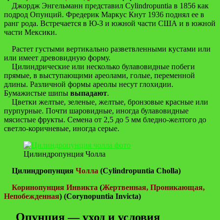
Джордж Энгельманн представил Cylindropuntia в 1856 как
подрод Опунций. Фредерик Маркус Кнут 1936 поднял ее в
ранг рода. Встречается в Ю-З и южной части США и в южной
части Мексики.
Растет густыми вертикально разветвленными кустами или
или имеет древовидную форму.
Цилиндрические или несколько булавовидные побеги
прямые, в выступающими ареолами, голые, переменной
длины. Различной формы ареолы несут глохидии.
Бумажистые шипы
выпадают
.
Цветки желтые, зеленые, желтые, бронзовые красные или
пурпурные. Почти шаровидные, иногда булавовидные
мясистые фрукты. Семена от 2,5 до 5 мм бледно-желтого до
светло-коричневые, иногда серые.
Цилиндропунция Чолла
Цилиндропунция
Чолла
(Cylindropuntia Cholla)
Коринопунция Инвикта
(
Жертвенная, Проникающая,
Непобежденная
) (Corynopuntia Invicta)
Опунция — уход и условия