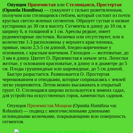
Опунция
Приземистая
или
Стелющаяся
,
Простертая
(Opuntia Humifusa)
— суккулент с сильно разветвленным,
ползучим или стелющимся стеблем, который состоит из почти
круглых светло-зеленых сегментов. Образует густые и низкие
кустарники до 30 см в высоту. Сегменты в длину до 10 см, в
ширину 6, и толщиной в 1 см. Ареолы редкие, имеет
рудиментарные листочки. Колючки или отсутствуют, или в
количестве 1-3 расположены у верхнего края членика,
прямые, около 2,5-5 см длиной, бледно-коричневые у
основания, с красным кончиком. Глохидии — желтоватые, до
3 мм в длину. Цветет О. Приземистая в начале лета. Лепестки
желтые, у основания красноватые, в длину и в диаметре до 5
см. Плоды грушевидные или шаровидные, до 5 см длиной.
Быстро разрастается. Размножается О. Простертая
черенкованием и отводками, которые соприкасаясь с землей
легко укореняются. Летом можно высаживать в открытый
грунт. О. Стелющаяся широко используется в зимних садах,
для устройства искусственных горок, каменистых садиков.
Опунция
Приземистая Мощная
(Opuntia Humifusa var.
Robustior) — подвид с многочисленными длинными
игловидными колючками, покрывающими всю поверхность
сегментов.