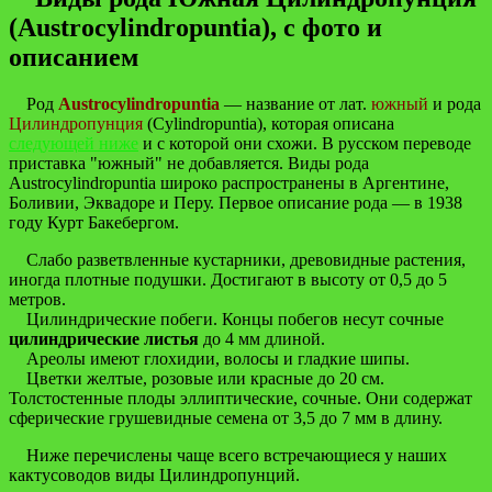
(Austrocylindropuntia), с фото и
описанием
Род
Austrocylindropuntia
— название от лат.
южный
и рода
Цилиндропунция
(Cylindropuntia), которая описана
следующей ниже
и с которой они схожи. В русском переводе
приставка "южный" не добавляется. Виды рода
Austrocylindropuntia широко распространены в Аргентине,
Боливии, Эквадоре и Перу. Первое описание рода — в 1938
году Курт Бакебергом.
Слабо разветвленные кустарники, древовидные растения,
иногда плотные подушки. Достигают в высоту от 0,5 до 5
метров.
Цилиндрические побеги. Концы побегов несут сочные
цилиндрические листья
до 4 мм длиной.
Ареолы имеют глохидии, волосы и гладкие шипы.
Цветки желтые, розовые или красные до 20 см.
Толстостенные плоды эллиптические, сочные. Они содержат
сферические грушевидные семена от 3,5 до 7 мм в длину.
Ниже перечислены чаще всего встречающиеся у наших
кактусоводов виды Цилиндропунций.