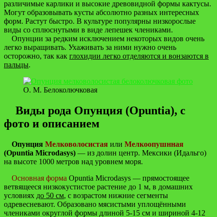
различимые карлики и высокие древовидной формы кактусы.
Могут образовывать кусты абсолютно разных интересных
форм. Растут быстро. В культуре популярны низкорослые
виды со сплюснутыми в виде лепешек члениками.
Опунции за редким исключением некоторых видов очень
легко выращивать. Ухаживать за ними нужно очень
осторожно, так как
глохидии легко отделяются и вонзаются в
пальцы
.
О. М. Белоколючковая
Виды рода Опунция (Opuntia), с
фото и описанием
Опунция
Мелковолосистая
или
Мелкоопушнная
(Opuntia Microdasys)
— из долин центр. Мексики (Идальго)
на высоте 1000 метров над уровнем моря.
Основная форма
Opuntia Microdasys — прямостоящее
ветвящееся низкокустистое растение до 1 м, в домашних
условиях
до 50 см
, с возрастом нижние сегменты
одревесневают. Образовано мясистыми уплощёнными
члениками округлой формы длиной 5-15 см и шириной 4-12