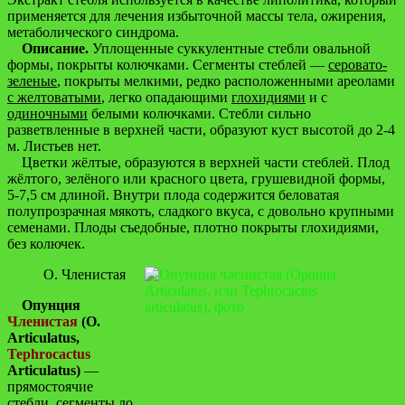
применяется для лечения избыточной массы тела, ожирения,
метаболического синдрома.
Описание.
Уплощенные суккулентные стебли овальной
формы, покрыты колючками. Сегменты стеблей —
серовато-
зеленые
, покрыты мелкими, редко расположенными ареолами
с желтоватыми
, легко опадающими
глохидиями
и с
одиночными
белыми колючками. Стебли сильно
разветвленные в верхней части, образуют куст высотой до 2-4
м. Листьев нет.
Цветки жёлтые, образуются в верхней части стеблей. Плод
жёлтого, зелёного или красного цвета, грушевидной формы,
5-7,5 см длиной. Внутри плода содержится беловатая
полупрозрачная мякоть, сладкого вкуса, с довольно крупными
семенами. Плоды съедобные, плотно покрыты глохидиями,
без колючек.
О. Членистая
Опунция
Членистая
(O.
Articulatus,
Tephrocactus
Articulatus)
—
прямостоячие
стебли, сегменты до