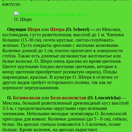
кактусах.
О. Шери
Опунция
Шери
или
Шеера
(O. Scheeri)
—
из Мексики,
кустовидная, густо разветвленная, высотой до 1 м. Членики
большие (15-30 см), почти круглые, светло-голубовато-
зеленые. Густо покрыты ареолами с желтыми колючками.
Колючки длиной до 1 см, плотно прилегают к поверхности
стебля. Также есть длинные шелковистые желтоватые или
белые волоски. О. Шери очень красива во время цветения.
Цветет крупными бледно-желтыми цветками, которые к
концу цветения приобретают розоватую окраску. Плоды
шаровидные, красные. В культуре О. Шеера в отличие от
других видов требует осторожного полива, так как не
переносит переувлажнения.
О.
Беловолосая
или
Бело-волосистая
(O. Leucotricha)
—
Мексика, большой разветвленный древовидный куст высотой
3-5 м, с продолговатыми округлыми серо-зелеными
члениками. Небольшие молодые экземпляры О. Беловолосой
пригодны для комнат. Колючки длинные (до 5 - 8 см), гибкие,
белые. На ареолах сначала появляются 1-3 колючки, позже
больше. Кроме колючек, на ареолах вырастают