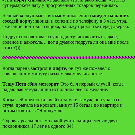
супермаркете дату у просроченных товаров перебиваю.
Черный колдун-маг в восьмом поколении
наведет на ваших
соседей порчу:
звонки и сопение по телефону в 3 часа утра,
сжигание почтового ящика, наложу проклятье перед дверью.
Подруга посоветовала супер-диету: исключить сладкое,
соленое и алкоголь… вот я думаю: подруга ли она мне после
этого?)))
Когда парень
застрял в лифте
, он тут же пожалел о
совершенном минуту назад мелком хулиганстве.
Тещу Пети сбил метеорит.
Это был первый случай, когда
падающая звезда лично исполнила чье-то желание.
Когда я ей предложил выйти за меня замуж, она упала со
стула, прыгала на кровати, минут 15 бегала по квартире и
потом ответила: "Я подумаю."
Суровая реальность молодой учительницы: меняю двух
поклонников 17 лет на одного 34!