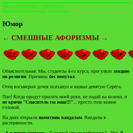
Аквариумистика, суккуленты
Включить/выключить навигацию
Юмор
← СМЕШНЫЕ АФОРИЗМЫ →
Объяснительная: Мы, студенты 4-го курса, прогуляли
лекцию
по религии
. Причина:
бес попутал
.
Отец восьмерых дочек психанул и назвал девятую Серёга.
Пап! Когда придут просить моей руки, не падай на колени, и
не кричи "Спаситель ты наш!!!"
... просто тихо кивни
головой.
На днях открыли
памятник вандалам
. Вандалы в
растерянности.
-
А я порчу снимаю.
- Гадалкой что ли работаешь? - Нет. В