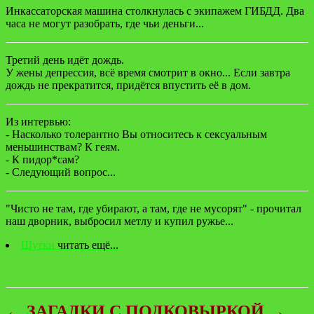
Инкассаторская машина столкнулась с экипажем ГИБДД. Два
часа не могут разобрать, где чьи деньги...
Третий день идёт дождь.
У жены депрессия, всё время смотрит в окно... Если завтра
дождь не прекратится, придётся впустить её в дом.
Из интервью:
- Насколько толерантно Вы относитесь к сексуальным
меньшинствам? К геям.
- К пидор*сам?
- Следующий вопрос...
"Чисто не там, где убирают, а там, где не мусорят" - прочитал
наш дворник, выбросил метлу и купил ружье...
Шутки
читать ещё...
← ЗАГАДКИ С ПОДКОВЫРКОЙ →