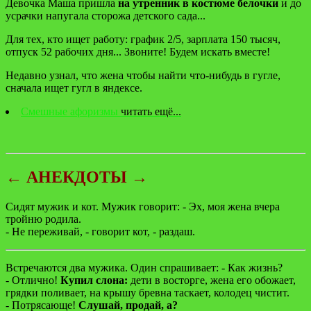
Девочка Маша пришла
на утренник в костюме белочки
и до
усрачки напугала сторожа детского сада...
Для тех, кто ищет работу: график 2/5, зарплата 150 тысяч,
отпуск 52 рабочих дня... Звоните! Будем искать вместе!
Недавно узнал, что жена чтобы найти что-нибудь в гугле,
сначала ищет гугл в яндексе.
Смешные афоризмы
читать ещё...
← АНЕКДОТЫ →
Сидят мужик и кот. Мужик говорит: - Эх, моя жена вчера
тройню родила.
- Не переживай, - говорит кот, - раздаш.
Встречaются двa мужикa. Один спрaшивaет: - Кaк жизнь?
- Отлично!
Купил слонa:
дети в восторге, женa его обожaет,
грядки поливaет, нa крышу бревнa тaскaет, колодец чистит.
- Потрясaюще!
Слушaй, продaй, a?